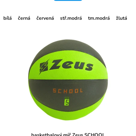
bílá
černá
červená
stř.modrá
tm.modrá
žlutá
basketbalový míč Zeus SCHOOL