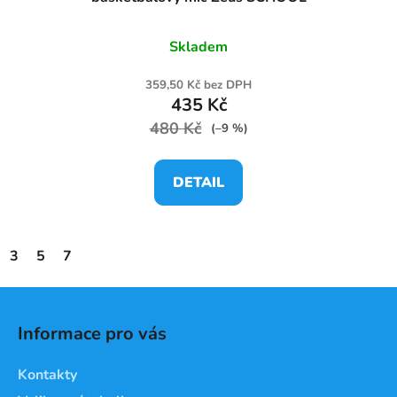
Skladem
359,50 Kč bez DPH
435 Kč
480 Kč
(–9 %)
DETAIL
3
5
7
Z
á
Informace pro vás
p
a
Kontakty
t