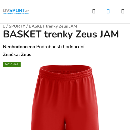
Přejít
Hledat
NÁKUP
na
KOŠÍK
obsah
Domů
/
SPORTY
/
BASKET trenky Zeus JAM
BASKET trenky Zeus JAM
Průměrné
Neohodnoceno
Podrobnosti hodnocení
hodnocení
Značka:
Zeus
produktu
NOVINKA
je
0,0
z
5
hvězdiček.