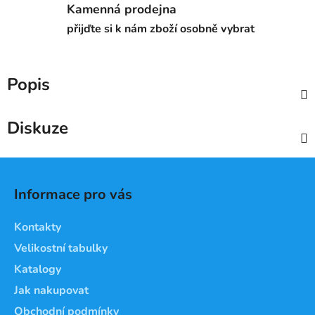
Kamenná prodejna
přijďte si k nám zboží osobně vybrat
Popis
Diskuze
Z
á
Informace pro vás
p
a
Kontakty
t
Velikostní tabulky
í
Katalogy
Jak nakupovat
Obchodní podmínky