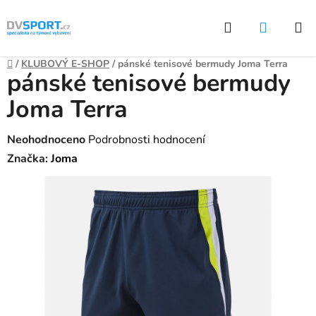
Přejít
Hledat
NÁKUP
na
KOŠÍK
obsah
Domů
/
KLUBOVÝ E-SHOP
/
pánské tenisové bermudy Joma Terra
pánské tenisové bermudy
Joma Terra
Průměrné
Neohodnoceno
Podrobnosti hodnocení
hodnocení
Značka:
Joma
produktu
je
0,0
z
5
hvězdiček.