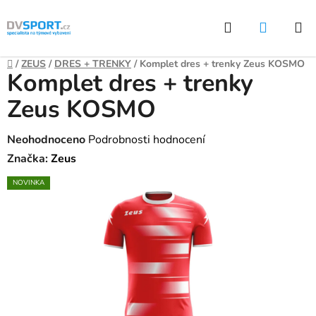
Přejít
Hledat
NÁKUP
na
KOŠÍK
obsah
Domů
/
ZEUS
/
DRES + TRENKY
/
Komplet dres + trenky Zeus KOSMO
Komplet dres + trenky
Zeus KOSMO
Průměrné
Neohodnoceno
Podrobnosti hodnocení
hodnocení
Značka:
Zeus
produktu
NOVINKA
je
0,0
z
5
hvězdiček.