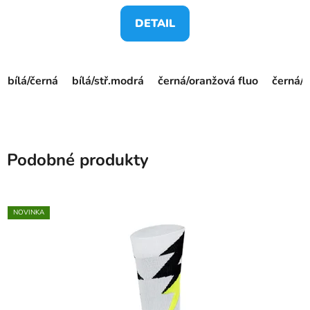
DETAIL
bílá/černá
bílá/stř.modrá
černá/oranžová fluo
černá/ž
Podobné produkty
NOVINKA