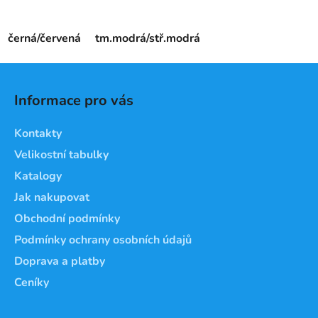
černá/červená
tm.modrá/stř.modrá
Z
á
Informace pro vás
p
a
Kontakty
t
Velikostní tabulky
í
Katalogy
Jak nakupovat
Obchodní podmínky
Podmínky ochrany osobních údajů
Doprava a platby
Ceníky