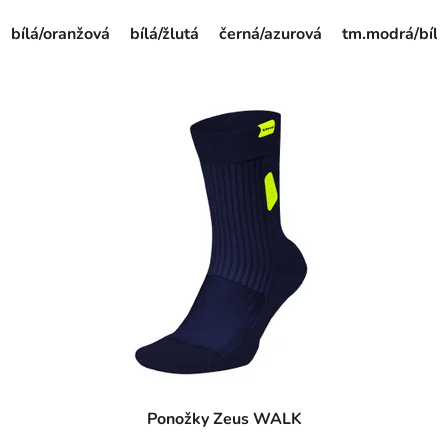
bílá/oranžová
bílá/žlutá
černá/azurová
tm.modrá/bílá
Ponožky Zeus WALK