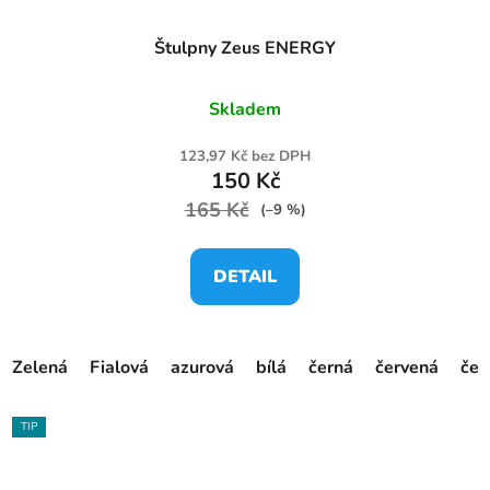
Štulpny Zeus ENERGY
Skladem
123,97 Kč bez DPH
150 Kč
165 Kč
(–9 %)
DETAIL
Zelená
Fialová
azurová
bílá
černá
červená
čer
TIP