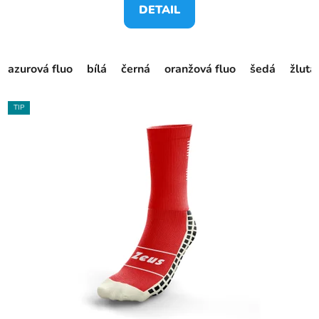
DETAIL
azurová fluo
bílá
černá
oranžová fluo
šedá
žlutá
TIP