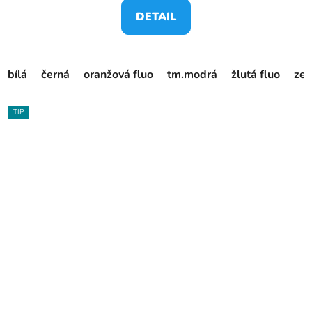
DETAIL
bílá
černá
oranžová fluo
tm.modrá
žlutá fluo
zel
TIP