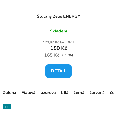
Štulpny Zeus ENERGY
Skladem
123,97 Kč bez DPH
150 Kč
165 Kč
(–9 %)
DETAIL
Zelená
Fialová
azurová
bílá
černá
červená
čer
TIP