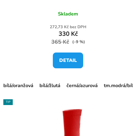
Skladem
272,73 Kč bez DPH
330 Kč
365 Kč
(–9 %)
DETAIL
bílá/oranžová
bílá/žlutá
černá/azurová
tm.modrá/bílá
TIP