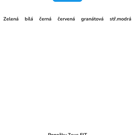
Zelená
bílá
černá
červená
granátová
stř.modrá
Ponožky Zeus FIT