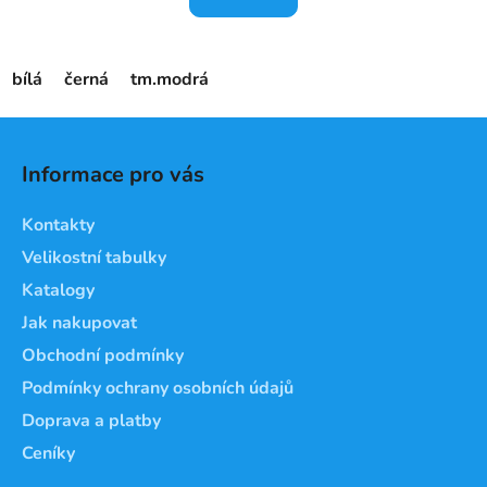
bílá
černá
tm.modrá
Z
á
Informace pro vás
p
a
Kontakty
t
Velikostní tabulky
í
Katalogy
Jak nakupovat
Obchodní podmínky
Podmínky ochrany osobních údajů
Doprava a platby
Ceníky