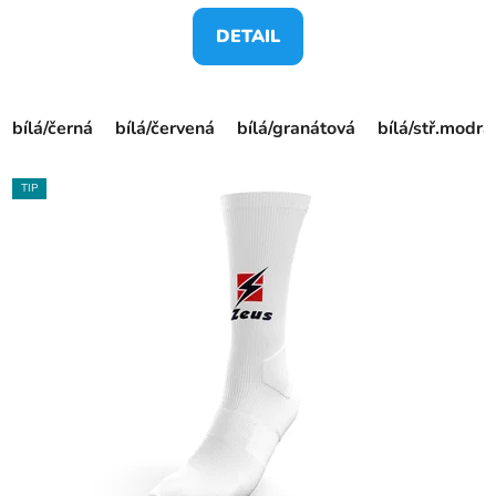
DETAIL
bílá/černá
bílá/červená
bílá/granátová
bílá/stř.modrá
TIP