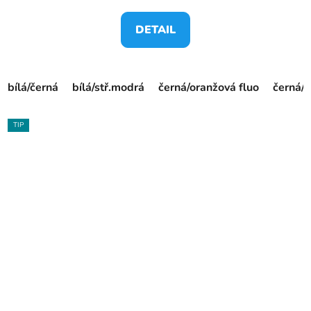
DETAIL
bílá/černá
bílá/stř.modrá
černá/oranžová fluo
černá/ž
TIP