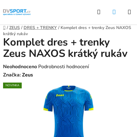
Přejít
Hledat
NÁKUP
na
KOŠÍK
obsah
Domů
/
ZEUS
/
DRES + TRENKY
/
Komplet dres + trenky Zeus NAXOS
krátký rukáv
Komplet dres + trenky
Zeus NAXOS krátký rukáv
Průměrné
Neohodnoceno
Podrobnosti hodnocení
hodnocení
Značka:
Zeus
produktu
NOVINKA
je
0,0
z
5
hvězdiček.