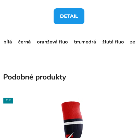
DETAIL
bílá
černá
oranžová fluo
tm.modrá
žlutá fluo
zel
Podobné produkty
TIP