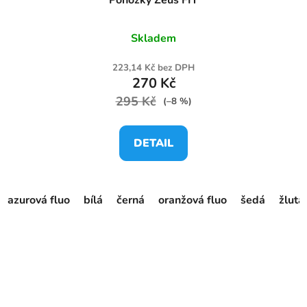
Skladem
223,14 Kč bez DPH
270 Kč
295 Kč
(–8 %)
DETAIL
azurová fluo
bílá
černá
oranžová fluo
šedá
žlutá