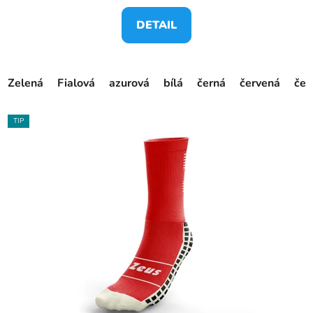
DETAIL
Zelená
Fialová
azurová
bílá
černá
červená
čer
TIP