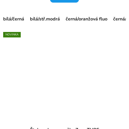
bílá/černá
bílá/stř.modrá
černá/oranžová fluo
černá/ž
NOVINKA