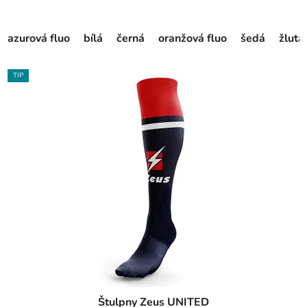
azurová fluo
bílá
černá
oranžová fluo
šedá
žlutá
TIP
Štulpny Zeus UNITED