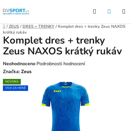
Přejít
Hledat
NÁKUP
na
KOŠÍK
obsah
Domů
/
ZEUS
/
DRES + TRENKY
/
Komplet dres + trenky Zeus NAXOS
krátký rukáv
Komplet dres + trenky
Zeus NAXOS krátký rukáv
Průměrné
Neohodnoceno
Podrobnosti hodnocení
hodnocení
Značka:
Zeus
produktu
NOVINKA
je
VÍCE ZA MÉNĚ
0,0
z
5
hvězdiček.