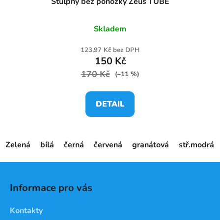
Štulpny bez ponožky Zeus TUBE
Skladem
123,97 Kč bez DPH
150 Kč
170 Kč
(–11 %)
DETAIL
Zelená
bílá
černá
červená
granátová
stř.modrá
Z
á
Informace pro vás
p
a
Kontakty
t