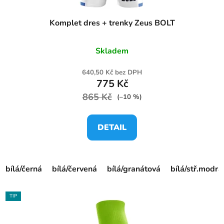
Komplet dres + trenky Zeus BOLT
Skladem
640,50 Kč bez DPH
775 Kč
865 Kč
(–10 %)
DETAIL
bílá/černá
bílá/červená
bílá/granátová
bílá/stř.modrá
TIP