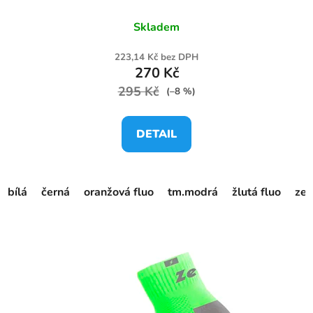
Skladem
223,14 Kč bez DPH
270 Kč
295 Kč
(–8 %)
DETAIL
bílá
černá
oranžová fluo
tm.modrá
žlutá fluo
zel