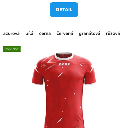
DETAIL
azurová
bílá
černá
červená
granátová
růžová
s
NOVINKA