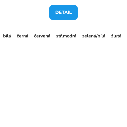
DETAIL
bílá
černá
červená
stř.modrá
zelená/bílá
žlutá