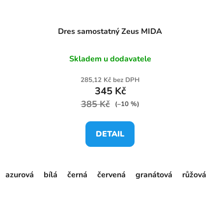
Dres samostatný Zeus MIDA
Skladem u dodavatele
285,12 Kč bez DPH
345 Kč
385 Kč
(–10 %)
DETAIL
azurová
bílá
černá
červená
granátová
růžová
s