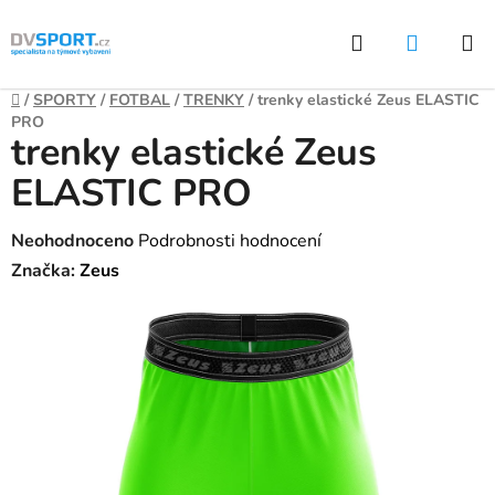
Přejít
Hledat
NÁKUP
na
KOŠÍK
obsah
Domů
/
SPORTY
/
FOTBAL
/
TRENKY
/
trenky elastické Zeus ELASTIC
PRO
trenky elastické Zeus
ELASTIC PRO
Průměrné
Neohodnoceno
Podrobnosti hodnocení
hodnocení
Značka:
Zeus
produktu
je
0,0
z
5
hvězdiček.