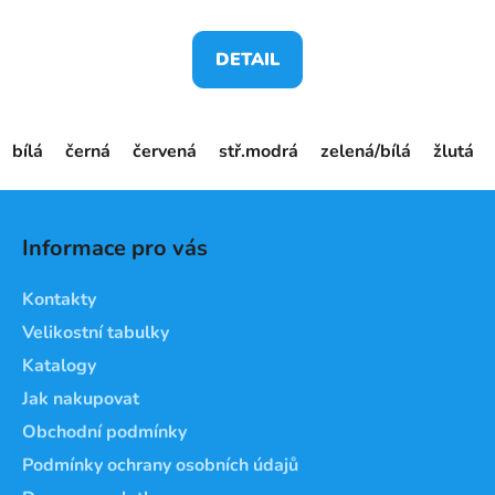
DETAIL
bílá
černá
červená
stř.modrá
zelená/bílá
žlutá
Z
á
Informace pro vás
p
a
Kontakty
t
Velikostní tabulky
í
Katalogy
Jak nakupovat
Obchodní podmínky
Podmínky ochrany osobních údajů