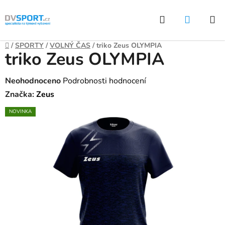
Přejít
Hledat
NÁKUP
na
KOŠÍK
obsah
Domů
/
SPORTY
/
VOLNÝ ČAS
/
triko Zeus OLYMPIA
triko Zeus OLYMPIA
Průměrné
Neohodnoceno
Podrobnosti hodnocení
hodnocení
Značka:
Zeus
produktu
NOVINKA
je
0,0
z
5
hvězdiček.