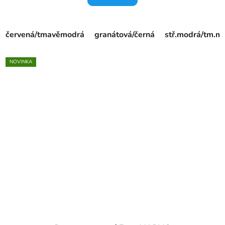
červená/tmavěmodrá
granátová/černá
stř.modrá/tm.m
NOVINKA