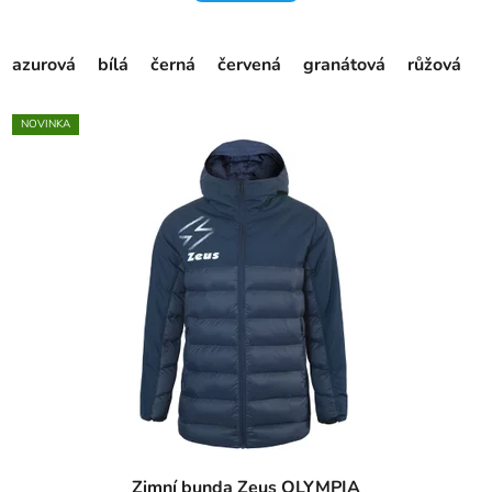
azurová
bílá
černá
červená
granátová
růžová
s
NOVINKA
Zimní bunda Zeus OLYMPIA