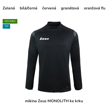
Zelená
bílá/černá
červená
granátová
oranžová fluo
NOVINKA
TIP
mikina Zeus MONOLITH ke krku