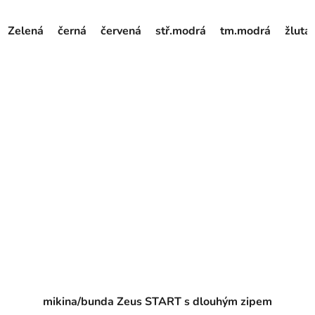
Zelená
černá
červená
stř.modrá
tm.modrá
žlutá
mikina/bunda Zeus START s dlouhým zipem