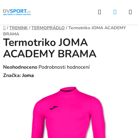
Přejít
Hledat
NÁKUP
na
KOŠÍK
obsah
Domů
/
TRENINK
/
TERMOPRÁDLO
/
Termotriko JOMA ACADEMY
BRAMA
Termotriko JOMA
ACADEMY BRAMA
Průměrné
Neohodnoceno
Podrobnosti hodnocení
hodnocení
Značka:
Joma
produktu
je
0,0
z
5
hvězdiček.