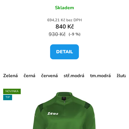
Skladem
694,21 Kč bez DPH
840 Kč
930 Kč
(–9 %)
DETAIL
Zelená
černá
červená
stř.modrá
tm.modrá
žlutá
NOVINKA
TIP