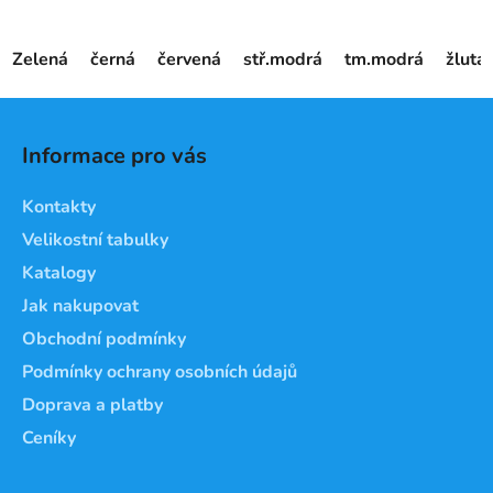
Zelená
černá
červená
stř.modrá
tm.modrá
žlutá
Z
á
Informace pro vás
p
a
Kontakty
t
Velikostní tabulky
í
Katalogy
Jak nakupovat
Obchodní podmínky
Podmínky ochrany osobních údajů
Doprava a platby
Ceníky