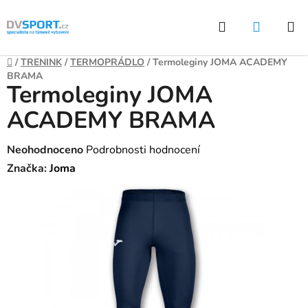
Přejít
Hledat
NÁKUP
na
KOŠÍK
obsah
Domů
/
TRENINK
/
TERMOPRÁDLO
/
Termoleginy JOMA ACADEMY
BRAMA
Termoleginy JOMA
ACADEMY BRAMA
Průměrné
Neohodnoceno
Podrobnosti hodnocení
hodnocení
Značka:
Joma
produktu
je
0,0
z
5
hvězdiček.