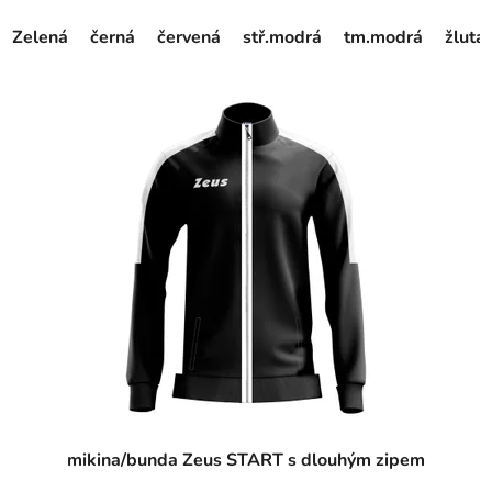
Zelená
černá
červená
stř.modrá
tm.modrá
žlutá
mikina/bunda Zeus START s dlouhým zipem