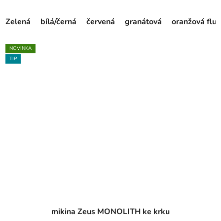
Zelená
bílá/černá
červená
granátová
oranžová fluo
NOVINKA
TIP
mikina Zeus MONOLITH ke krku