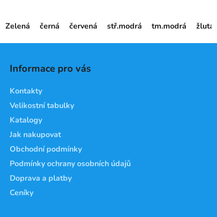
Zelená
černá
červená
stř.modrá
tm.modrá
žlutá
Z
á
Informace pro vás
p
a
Kontakty
t
Velikostní tabulky
í
Katalogy
Jak nakupovat
Obchodní podmínky
Podmínky ochrany osobních údajů
Doprava a platby
Ceníky