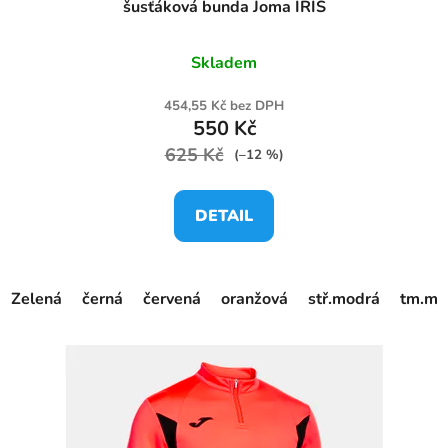
šusťáková bunda Joma IRIS
Skladem
454,55 Kč bez DPH
550 Kč
625 Kč
(–12 %)
DETAIL
Zelená
černá
červená
oranžová
stř.modrá
tm.mo