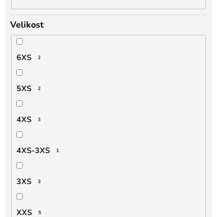
Velikost
6XS
2
5XS
2
4XS
3
4XS-3XS
1
3XS
3
XXS
5