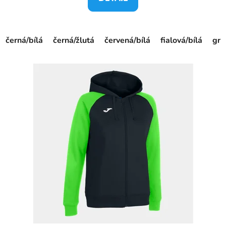
černá/bílá
černá/žlutá
červená/bílá
fialová/bílá
gra