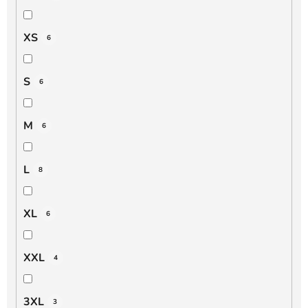
XS
6
S
6
M
6
L
8
XL
6
XXL
4
3XL
3