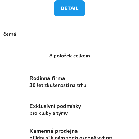
DETAIL
černá
8
položek celkem
O
v
l
Rodinná firma
á
d
30 let zkušeností na trhu
a
c
Exklusivní podmínky
í
p
pro kluby a týmy
r
v
Kamenná prodejna
k
přijďte si k nám zboží osobně vybrat