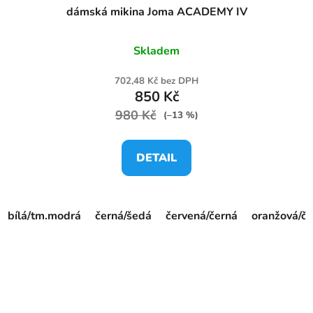
dámská mikina Joma ACADEMY IV
Skladem
702,48 Kč bez DPH
850 Kč
980 Kč
(–13 %)
DETAIL
bílá/tm.modrá
černá/šedá
červená/černá
oranžová/če