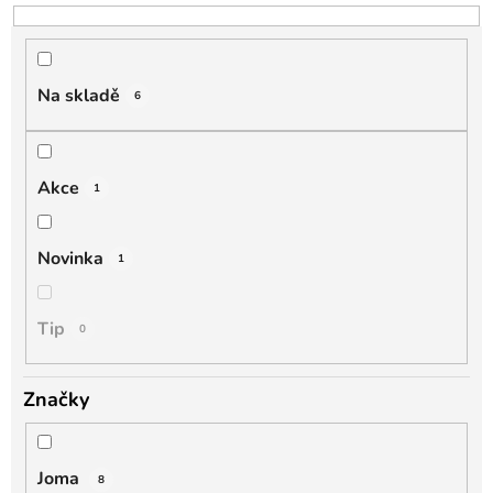
o
d
u
k
Na skladě
6
t
ů
Akce
1
Novinka
1
Tip
0
Značky
Joma
8