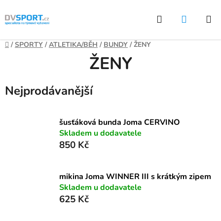
Přejít
Hledat
NÁKUP
na
KOŠÍK
obsah
Domů
/
SPORTY
/
ATLETIKA/BĚH
/
BUNDY
/
ŽENY
ŽENY
Nejprodávanější
šusťáková bunda Joma CERVINO
Skladem u dodavatele
850 Kč
mikina Joma WINNER III s krátkým zipem
Skladem u dodavatele
625 Kč