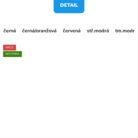
DETAIL
černá
černá/oranžová
červená
stř.modrá
tm.modrá/
AKCE
NOVINKA