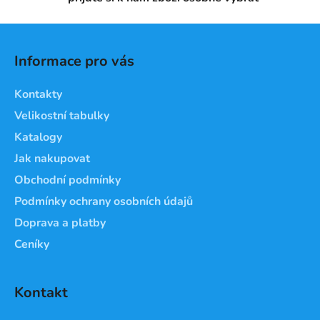
y
v
Z
ý
á
p
Informace pro vás
i
p
s
a
Kontakty
u
t
Velikostní tabulky
í
Katalogy
Jak nakupovat
Obchodní podmínky
Podmínky ochrany osobních údajů
Doprava a platby
Ceníky
Kontakt