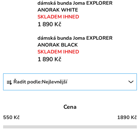
dámská bunda Joma EXPLORER
ANORAK WHITE
SKLADEM IHNED
1 890 Kč
dámská bunda Joma EXPLORER
ANORAK BLACK
SKLADEM IHNED
1 890 Kč
Ř
Řadit podle:
Nejlevnější
a
z
e
Cena
n
í
550
Kč
1890
Kč
p
r