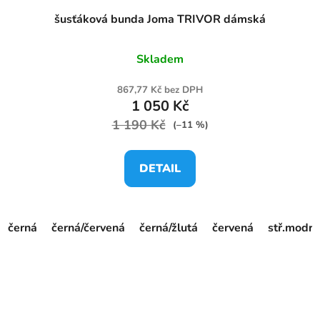
šusťáková bunda Joma TRIVOR dámská
Skladem
867,77 Kč bez DPH
1 050 Kč
1 190 Kč
(–11 %)
DETAIL
černá
černá/červená
černá/žlutá
červená
stř.modrá