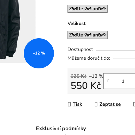
z
5
hvězdiček.
Velikost
Dostupnost
–12 %
Můžeme doručit do:
625 Kč
–12 %
550 Kč
Měrná cena:
Tisk
Zeptat se
Exklusivní podmínky