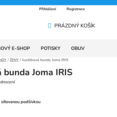
Přihlášení
Registrace
 osobních údajů
Doprava a platby
Ceníky
PRÁZDNÝ KOŠÍK
NÁKUPNÍ
KOŠÍK
BOVÝ E-SHOP
POTISKY
OBUV
VÝPRODE
NDY
/
ŽENY
/
šusťáková bunda Joma IRIS
á bunda Joma IRIS
odnocení
 síťovanou podšívkou