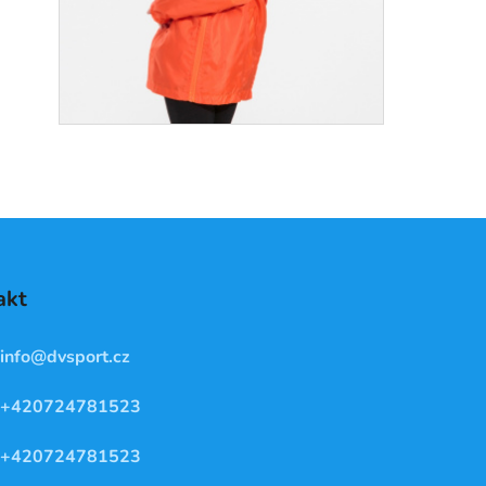
akt
info
@
dvsport.cz
+420724781523
+420724781523