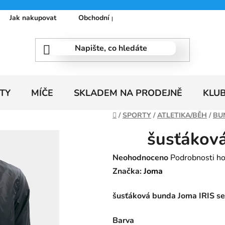
Jak nakupovat
Obchodní podmínky
Podmínky ochrany
TY
MÍČE
SKLADEM NA PRODEJNĚ
KLU
Domů
/
SPORTY
/
ATLETIKA/BĚH
/
BU
šusťákov
Průměrné
Neohodnoceno
Podrobnosti h
hodnocení
Značka:
Joma
produktu
šusťáková bunda Joma IRIS se
je
0,0
Barva