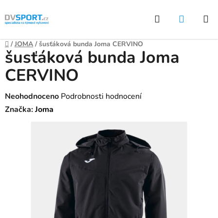
Přejít
Hledat
NÁKUP
na
KOŠÍK
obsah
Domů
/
JOMA
/
šusťáková bunda Joma CERVINO
šusťáková bunda Joma
CERVINO
Průměrné
Neohodnoceno
Podrobnosti hodnocení
hodnocení
Značka:
Joma
produktu
je
0,0
z
5
hvězdiček.