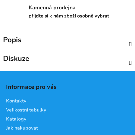
Kamenná prodejna
přijďte si k nám zboží osobně vybrat
Popis
Diskuze
Z
á
Informace pro vás
p
a
Kontakty
t
Velikostní tabulky
í
Katalogy
Jak nakupovat