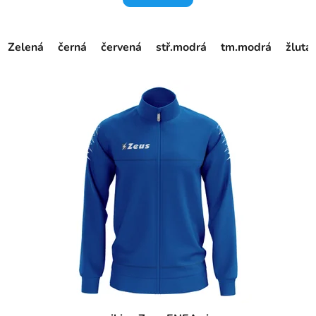
Zelená
černá
červená
stř.modrá
tm.modrá
žlutá