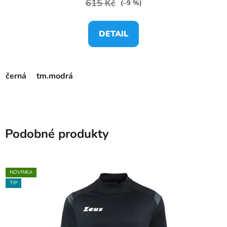
615 Kč
(–9 %)
DETAIL
černá
tm.modrá
Podobné produkty
NOVINKA
TIP