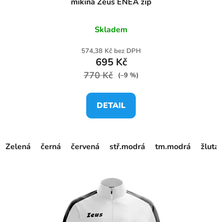
mikina Zeus ENEA zip
Skladem
574,38 Kč bez DPH
695 Kč
770 Kč
(–9 %)
DETAIL
Zelená
černá
červená
stř.modrá
tm.modrá
žlutá