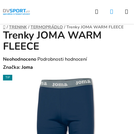
Přejít
Hledat
NÁKUP
na
KOŠÍK
obsah
Domů
/
TRENINK
/
TERMOPRÁDLO
/
Trenky JOMA WARM FLEECE
Trenky JOMA WARM
FLEECE
Průměrné
Neohodnoceno
Podrobnosti hodnocení
hodnocení
Značka:
Joma
produktu
TIP
je
0,0
z
5
hvězdiček.