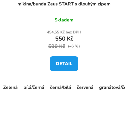
mikina/bunda Zeus START s dlouhým zipem
Skladem
454,55 Kč bez DPH
550 Kč
590 Kč
(–6 %)
DETAIL
Zelená
bílá/černá
černá/bílá
červená
granátová/če