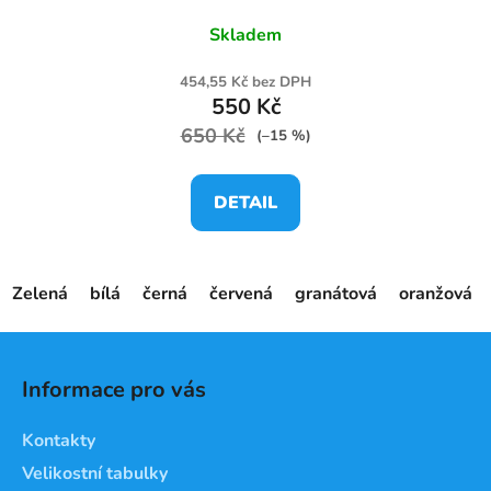
Skladem
454,55 Kč bez DPH
550 Kč
650 Kč
(–15 %)
DETAIL
Zelená
bílá
černá
červená
granátová
oranžová
Z
á
Informace pro vás
p
a
Kontakty
t
Velikostní tabulky
í