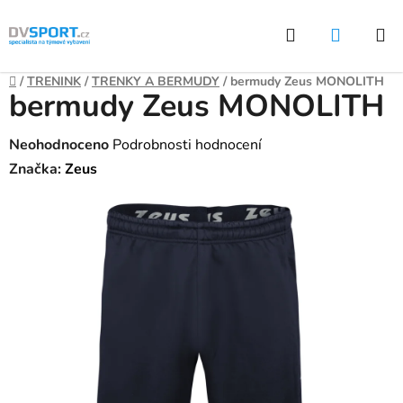
Přejít
Hledat
NÁKUP
na
KOŠÍK
obsah
Domů
/
TRENINK
/
TRENKY A BERMUDY
/
bermudy Zeus MONOLITH
bermudy Zeus MONOLITH
Průměrné
Neohodnoceno
Podrobnosti hodnocení
hodnocení
Značka:
Zeus
produktu
je
0,0
z
5
hvězdiček.