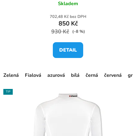
Skladem
702,48 Kč bez DPH
850 Kč
930 Kč
(–8 %)
DETAIL
Zelená
Fialová
azurová
bílá
černá
červená
gra
TIP