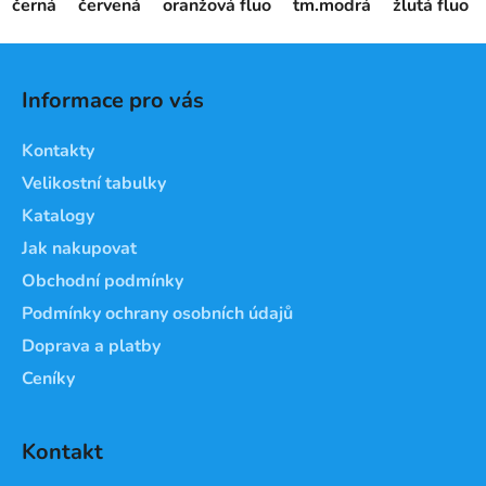
černá
červená
oranžová fluo
tm.modrá
žlutá fluo
Z
á
Informace pro vás
p
a
Kontakty
t
Velikostní tabulky
í
Katalogy
Jak nakupovat
Obchodní podmínky
Podmínky ochrany osobních údajů
Doprava a platby
Ceníky
Kontakt