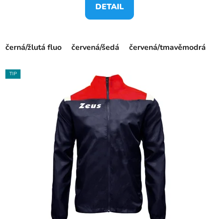
DETAIL
černá/žlutá fluo
červená/šedá
červená/tmavěmodrá
TIP