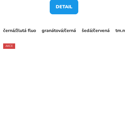
DETAIL
černá/žlutá fluo
granátová/černá
šedá/červená
tm.mo
AKCE