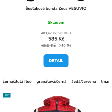
Šusťáková bunda Zeus VESUVIO
Skladem
483,47 Kč bez DPH
585 Kč
650 Kč
(–10 %)
DETAIL
černá/žlutá fluo
granátová/černá
šedá/červená
tm.mo
TIP