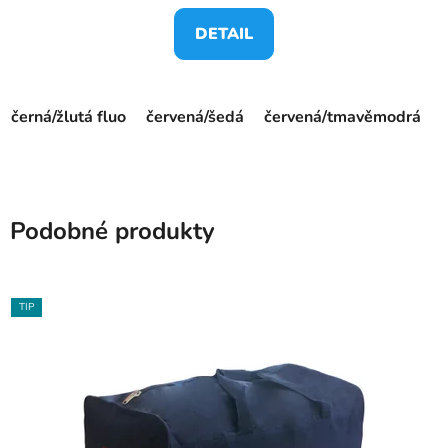
DETAIL
černá/žlutá fluo
červená/šedá
červená/tmavěmodrá
Podobné produkty
TIP