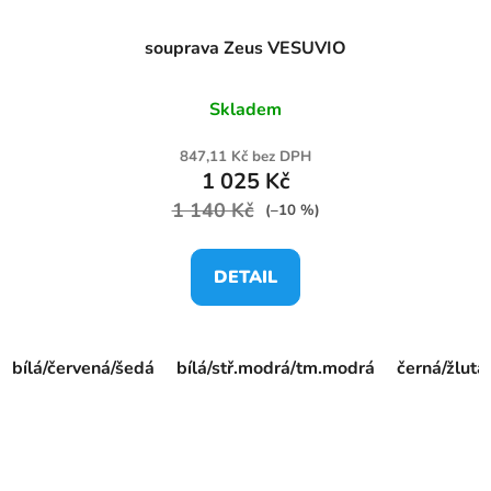
souprava Zeus VESUVIO
Skladem
847,11 Kč bez DPH
1 025 Kč
1 140 Kč
(–10 %)
DETAIL
bílá/červená/šedá
bílá/stř.modrá/tm.modrá
černá/žlutá