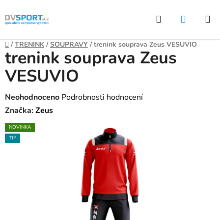
Přejít
Hledat
NÁKUP
na
KOŠÍK
obsah
Domů
/
TRENINK
/
SOUPRAVY
/
trenink souprava Zeus VESUVIO
trenink souprava Zeus
VESUVIO
Průměrné
Neohodnoceno
Podrobnosti hodnocení
hodnocení
Značka:
Zeus
produktu
NOVINKA
je
TIP
0,0
z
5
hvězdiček.