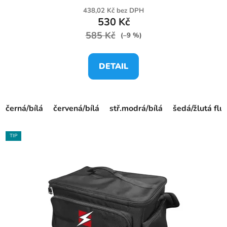
438,02 Kč bez DPH
530 Kč
585 Kč
(–9 %)
DETAIL
černá/bílá
červená/bílá
stř.modrá/bílá
šedá/žlutá flu
TIP