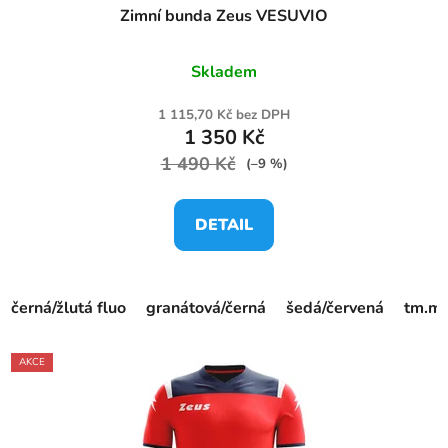
Zimní bunda Zeus VESUVIO
Skladem
1 115,70 Kč bez DPH
1 350 Kč
1 490 Kč
(–9 %)
DETAIL
černá/žlutá fluo
granátová/černá
šedá/červená
tm.mo
AKCE