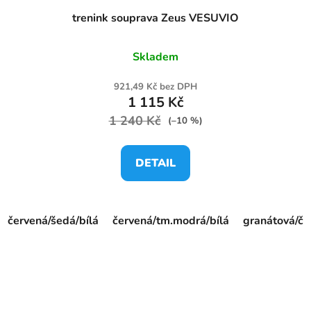
trenink souprava Zeus VESUVIO
Skladem
921,49 Kč bez DPH
1 115 Kč
1 240 Kč
(–10 %)
DETAIL
červená/šedá/bílá
červená/tm.modrá/bílá
granátová/če