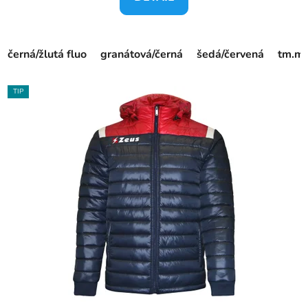
černá/žlutá fluo
granátová/černá
šedá/červená
tm.mo
TIP