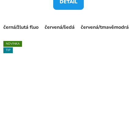
DETAIL
černá/žlutá fluo
červená/šedá
červená/tmavěmodrá
NOVINKA
TIP