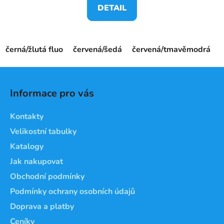
DETAIL
černá/žlutá fluo
červená/šedá
červená/tmavěmodrá
Z
á
Informace pro vás
p
a
Kontakty
t
Velikostní tabulky
í
Katalogy
Jak nakupovat
Obchodní podmínky
Podmínky ochrany osobních údajů
Doprava a platby
Ceníky