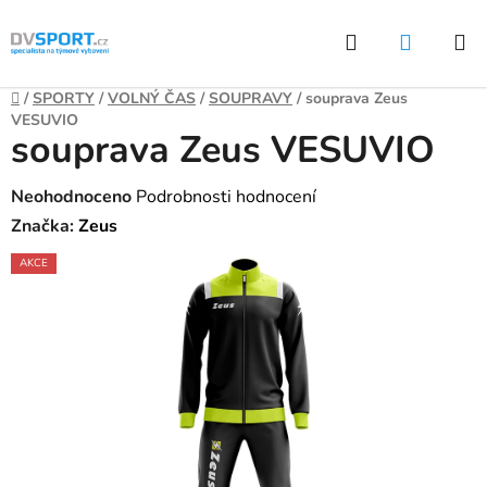
Přejít
Hledat
NÁKUP
na
KOŠÍK
obsah
Domů
/
SPORTY
/
VOLNÝ ČAS
/
SOUPRAVY
/
souprava Zeus
VESUVIO
souprava Zeus VESUVIO
Průměrné
Neohodnoceno
Podrobnosti hodnocení
hodnocení
Značka:
Zeus
produktu
AKCE
je
0,0
z
5
hvězdiček.