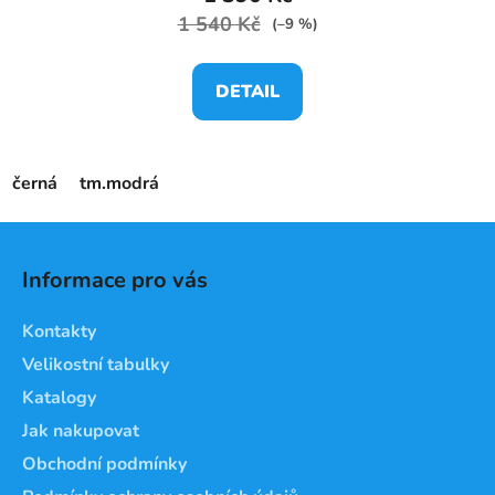
1 540 Kč
(–9 %)
DETAIL
černá
tm.modrá
Z
á
Informace pro vás
p
a
Kontakty
t
Velikostní tabulky
í
Katalogy
Jak nakupovat
Obchodní podmínky