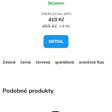
Skladem
338,84 Kč bez DPH
410 Kč
455 Kč
(–9 %)
DETAIL
Zelená
černá
červená
granátová
oranžová fluo
r
Podobné produkty