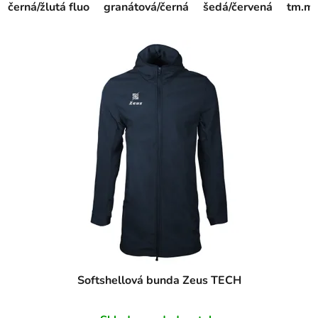
černá/žlutá fluo
granátová/černá
šedá/červená
tm.mo
Softshellová bunda Zeus TECH