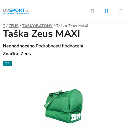
Přejít
Hledat
NÁKUP
na
KOŠÍK
obsah
Domů
/
ZEUS
/
TAŠKY/BATOHY
/
Taška Zeus MAXI
Taška Zeus MAXI
Průměrné
Neohodnoceno
Podrobnosti hodnocení
hodnocení
Značka:
Zeus
produktu
TIP
je
0,0
z
5
hvězdiček.