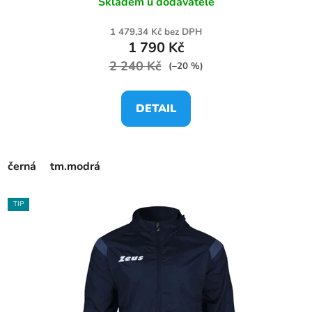
Skladem u dodavatele
1 479,34 Kč bez DPH
1 790 Kč
2 240 Kč
(–20 %)
DETAIL
černá
tm.modrá
TIP