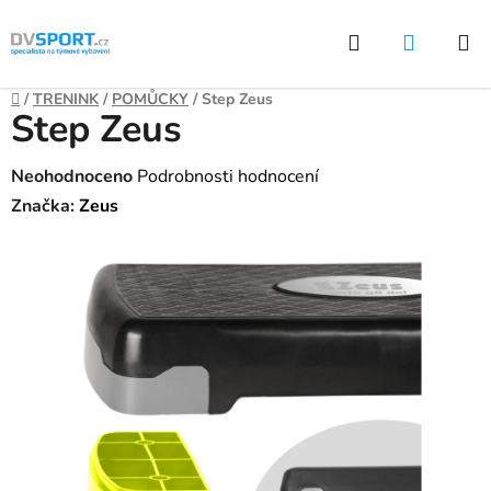
Přejít
Hledat
NÁKUP
na
KOŠÍK
obsah
Domů
/
TRENINK
/
POMŮCKY
/
Step Zeus
Step Zeus
Průměrné
Neohodnoceno
Podrobnosti hodnocení
hodnocení
Značka:
Zeus
produktu
je
0,0
z
5
hvězdiček.