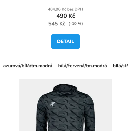
404,96 Kč bez DPH
490 Kč
545 Kč
(–10 %)
DETAIL
azurová/bílá/tm.modrá
bílá/červená/tm.modrá
bílá/st