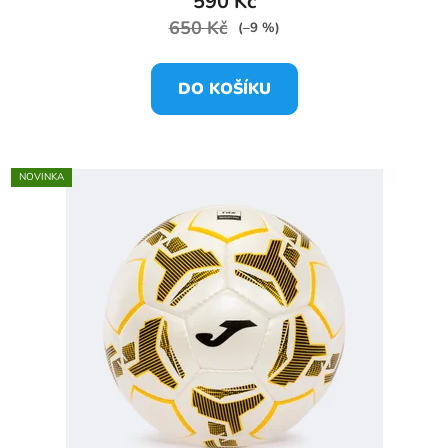
590 Kč
650 Kč
(–9 %)
DO KOŠÍKU
NOVINKA