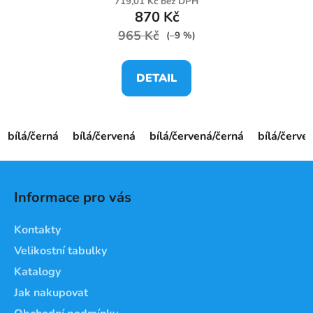
719,01 Kč bez DPH
870 Kč
965 Kč
(–9 %)
DETAIL
bílá/černá
bílá/červená
bílá/červená/černá
bílá/červ
Z
á
Informace pro vás
p
a
Kontakty
t
Velikostní tabulky
í
Katalogy
Jak nakupovat