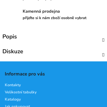
Kamenná prodejna
přijďte si k nám zboží osobně vybrat
Popis
Diskuze
Z
á
Informace pro vás
p
a
Kontakty
t
Velikostní tabulky
í
Katalogy
Jak nakupovat