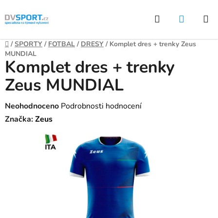
Přejít
Hledat
NÁKUP
na
KOŠÍK
obsah
Domů
/
SPORTY
/
FOTBAL
/
DRESY
/
Komplet dres + trenky Zeus
MUNDIAL
Komplet dres + trenky
Zeus MUNDIAL
Průměrné
Neohodnoceno
Podrobnosti hodnocení
hodnocení
Značka:
Zeus
produktu
je
0,0
z
5
hvězdiček.