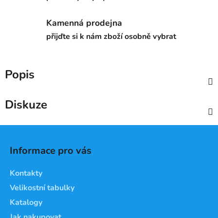
Kamenná prodejna
přijďte si k nám zboží osobně vybrat
Popis
Diskuze
Z
á
Informace pro vás
p
a
Kontakty
t
Velikostní tabulky
í
Katalogy
Jak nakupovat