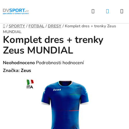
Přejít
Hledat
NÁKUP
na
KOŠÍK
obsah
Domů
/
SPORTY
/
FOTBAL
/
DRESY
/
Komplet dres + trenky Zeus
MUNDIAL
Komplet dres + trenky
Zeus MUNDIAL
Průměrné
Neohodnoceno
Podrobnosti hodnocení
hodnocení
Značka:
Zeus
produktu
je
0,0
z
5
hvězdiček.