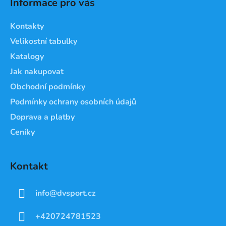
Informace pro vás
p
a
Kontakty
t
Velikostní tabulky
í
Katalogy
Jak nakupovat
Obchodní podmínky
Podmínky ochrany osobních údajů
Doprava a platby
Ceníky
Kontakt
info
@
dvsport.cz
+420724781523