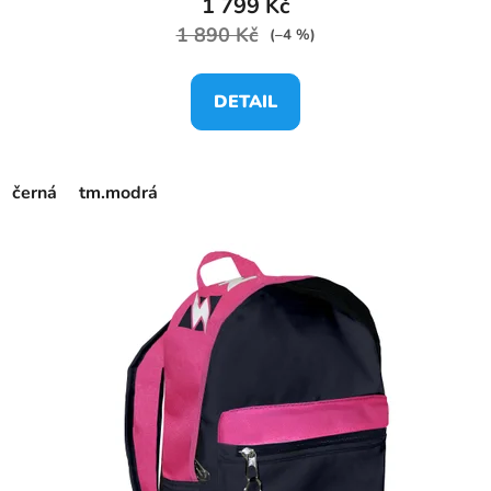
1 799 Kč
1 890 Kč
(–4 %)
DETAIL
černá
tm.modrá