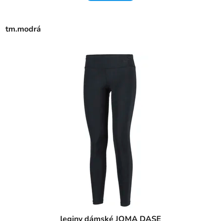
tm.modrá
leginy dámské JOMA DASE