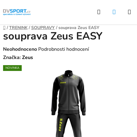
Přejít
Hledat
NÁKUP
na
KOŠÍK
obsah
Domů
/
TRENINK
/
SOUPRAVY
/
souprava Zeus EASY
souprava Zeus EASY
Průměrné
Neohodnoceno
Podrobnosti hodnocení
hodnocení
Značka:
Zeus
produktu
NOVINKA
je
0,0
z
5
hvězdiček.