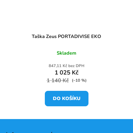
Taška Zeus PORTADIVISE EKO
Skladem
847,11 Kč bez DPH
1 025 Kč
1 140 Kč
(–10 %)
DO KOŠÍKU
Z
á