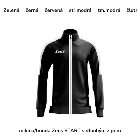
Zelená
černá
červená
stř.modrá
tm.modrá
žlutá
mikina/bunda Zeus START s dlouhým zipem