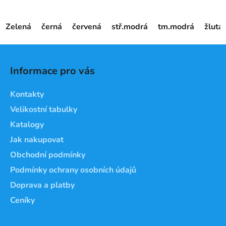
Zelená
černá
červená
stř.modrá
tm.modrá
žlutá
Z
á
Informace pro vás
p
a
Kontakty
t
Velikostní tabulky
í
Katalogy
Jak nakupovat
Obchodní podmínky
Podmínky ochrany osobních údajů
Doprava a platby
Ceníky