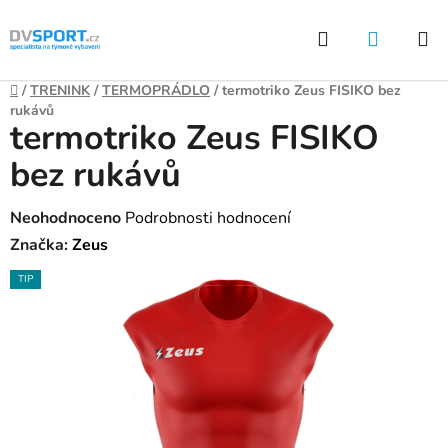
Přejít
Hledat
NÁKUP
na
KOŠÍK
obsah
Domů
/
TRENINK
/
TERMOPRÁDLO
/
termotriko Zeus FISIKO bez
rukávů
termotriko Zeus FISIKO
bez rukávů
Průměrné
Neohodnoceno
Podrobnosti hodnocení
hodnocení
Značka:
Zeus
produktu
TIP
je
0,0
z
5
hvězdiček.