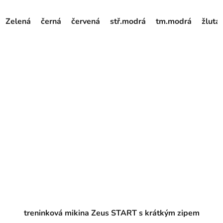
Zelená
černá
červená
stř.modrá
tm.modrá
žlutá
treninková mikina Zeus START s krátkým zipem