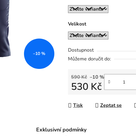
z
5
hvězdiček.
Velikost
Dostupnost
–10 %
Můžeme doručit do:
590 Kč
–10 %
530 Kč
Měrná cena:
Tisk
Zeptat se
Exklusivní podmínky