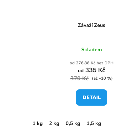
Závaží Zeus
Skladem
od 276,86 Kč bez DPH
335 Kč
od
370 Kč
(až –10 %)
DETAIL
1 kg
2 kg
0,5 kg
1,5 kg