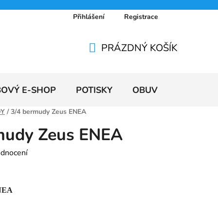
Přihlášení
Registrace
 osobních údajů
Doprava a platby
Ceníky
PRÁZDNÝ KOŠÍK
NÁKUPNÍ
KOŠÍK
BOVÝ E-SHOP
POTISKY
OBUV
VÝPRODE
DY
/
3/4 bermudy Zeus ENEA
mudy Zeus ENEA
odnocení
ENEA