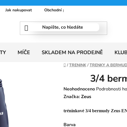
Jak nakupovat
Obchodní podmínky
Podmínky ochrany
TY
MÍČE
SKLADEM NA PRODEJNĚ
KLU
Domů
/
TRENINK
/
TRENKY A BERMU
3/4 ber
Průměrné
Neohodnoceno
Podrobnosti h
hodnocení
Značka:
Zeus
produktu
tréninkové 3/4 bermudy Zeus 
je
0,0
Barva