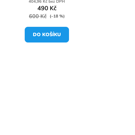
404,96 Kč bez DPH
490 Kč
600 Kč
(–18 %)
DO KOŠÍKU
utá
žlutá fluo