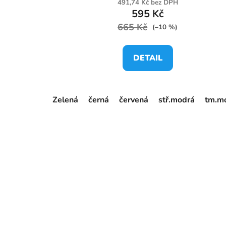
491,74 Kč bez DPH
595 Kč
665 Kč
(–10 %)
DETAIL
Zelená
černá
červená
stř.modrá
tm.m