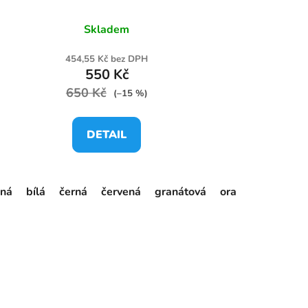
Skladem
454,55 Kč bez DPH
550 Kč
650 Kč
(–15 %)
DETAIL
ená
bílá
černá
červená
granátová
oranžová
stř.m