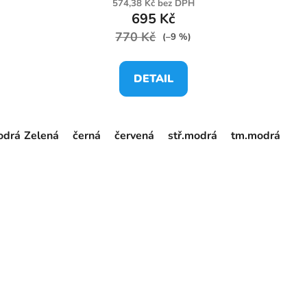
574,38 Kč bez DPH
695 Kč
770 Kč
(–9 %)
DETAIL
odrá
Zelená
žlutá
černá
žlutá fluo
červená
stř.modrá
tm.modrá
žl