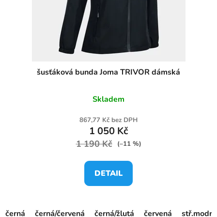
šusťáková bunda Joma TRIVOR dámská
Skladem
867,77 Kč bez DPH
1 050 Kč
1 190 Kč
(–11 %)
DETAIL
černá
černá/červená
černá/žlutá
červená
stř.modrá