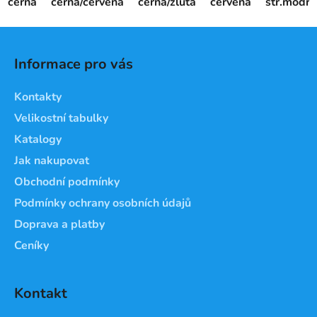
černá
černá/červená
černá/žlutá
červená
stř.modrá
Z
á
Informace pro vás
p
a
Kontakty
t
Velikostní tabulky
í
Katalogy
Jak nakupovat
Obchodní podmínky
Podmínky ochrany osobních údajů
Doprava a platby
Ceníky
Kontakt