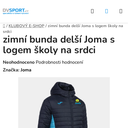
Přejít
Hledat
NÁKUP
na
KOŠÍK
obsah
Domů
/
KLUBOVÝ E-SHOP
/
zimní bunda delší Joma s logem školy na
srdci
zimní bunda delší Joma s
logem školy na srdci
Průměrné
Neohodnoceno
Podrobnosti hodnocení
hodnocení
Značka:
Joma
produktu
je
0,0
z
5
hvězdiček.