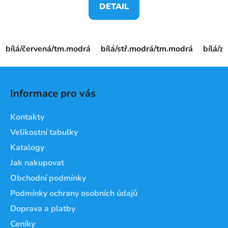
DETAIL
bílá/červená/tm.modrá
bílá/stř.modrá/tm.modrá
bílá/z
Z
á
Informace pro vás
p
a
Kontakty
t
Velikostní tabulky
í
Katalogy
Jak nakupovat
Obchodní podmínky
Podmínky ochrany osobních údajů
Doprava a platby
Ceníky