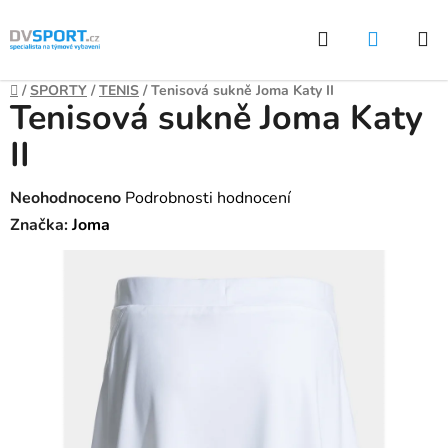
Přejít
Hledat
NÁKUP
na
KOŠÍK
obsah
Domů
/
SPORTY
/
TENIS
/
Tenisová sukně Joma Katy II
Tenisová sukně Joma Katy
II
Průměrné
Neohodnoceno
Podrobnosti hodnocení
hodnocení
Značka:
Joma
produktu
je
0,0
z
5
hvězdiček.