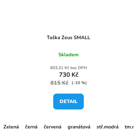
Taška Zeus SMALL
Skladem
603,31 Kč bez DPH
730 Kč
815 Kč
(–10 %)
DETAIL
Zelená
černá
červená
granátová
stř.modrá
tm.m