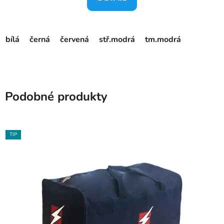
bílá
černá
červená
stř.modrá
tm.modrá
Podobné produkty
TIP