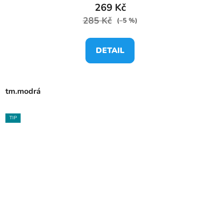
269 Kč
285 Kč
(–5 %)
DETAIL
tm.modrá
TIP