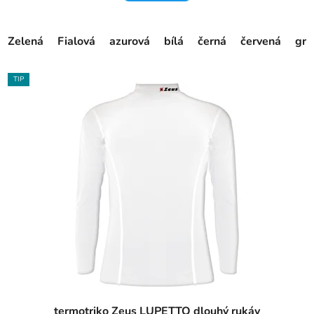
Zelená
Fialová
azurová
bílá
černá
červená
gra
TIP
termotriko Zeus LUPETTO dlouhý rukáv