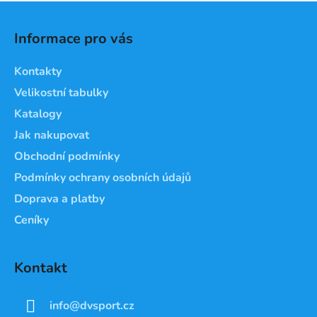
Z
á
Informace pro vás
p
a
Kontakty
t
Velikostní tabulky
í
Katalogy
Jak nakupovat
Obchodní podmínky
Podmínky ochrany osobních údajů
Doprava a platby
Ceníky
Kontakt
info
@
dvsport.cz