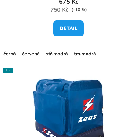
675 Kč
750 Kč
(–10 %)
DETAIL
černá
červená
stř.modrá
tm.modrá
TIP