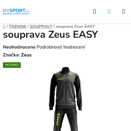
Přejít
Hledat
NÁKUP
na
KOŠÍK
obsah
Domů
/
TRENINK
/
SOUPRAVY
/
souprava Zeus EASY
souprava Zeus EASY
Průměrné
Neohodnoceno
Podrobnosti hodnocení
hodnocení
Značka:
Zeus
produktu
NOVINKA
je
0,0
z
5
hvězdiček.