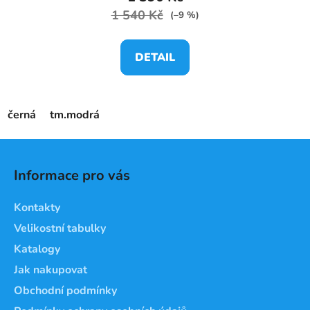
1 540 Kč
(–9 %)
DETAIL
černá
tm.modrá
Z
á
Informace pro vás
p
a
Kontakty
t
Velikostní tabulky
í
Katalogy
Jak nakupovat
Obchodní podmínky