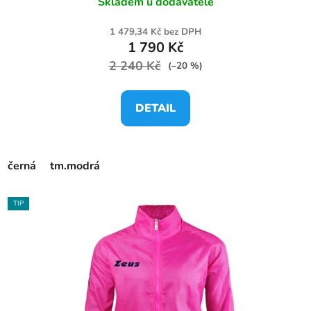
Skladem u dodavatele
1 479,34 Kč bez DPH
1 790 Kč
2 240 Kč
(–20 %)
DETAIL
černá
tm.modrá
TIP