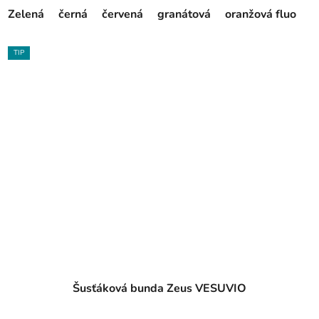
Zelená
černá
červená
granátová
oranžová fluo
r
TIP
Šusťáková bunda Zeus VESUVIO