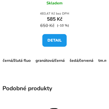
Skladem
483,47 Kč bez DPH
585 Kč
650 Kč
(–10 %)
DETAIL
černá/žlutá fluo
granátová/černá
šedá/červená
tm.mo
Podobné produkty