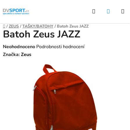
Přejít
Hledat
NÁKUP
na
KOŠÍK
obsah
Domů
/
ZEUS
/
TAŠKY/BATOHY
/
Batoh Zeus JAZZ
Batoh Zeus JAZZ
Průměrné
Neohodnoceno
Podrobnosti hodnocení
hodnocení
Značka:
Zeus
produktu
je
0,0
z
5
hvězdiček.