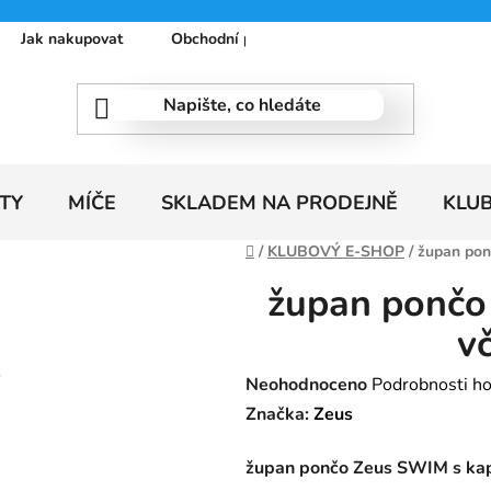
Jak nakupovat
Obchodní podmínky
Podmínky ochrany
TY
MÍČE
SKLADEM NA PRODEJNĚ
KLU
Domů
/
KLUBOVÝ E-SHOP
/
župan pon
župan pončo
v
Průměrné
Neohodnoceno
Podrobnosti h
hodnocení
Značka:
Zeus
produktu
župan pončo Zeus SWIM s kap
je