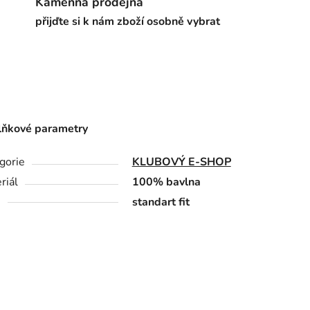
Kamenná prodejna
přijďte si k nám zboží osobně vybrat
ňkové parametry
gorie
KLUBOVÝ E-SHOP
riál
100% bavlna
h
standart fit