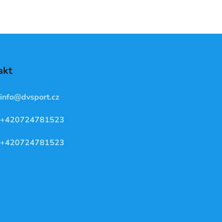
akt
info
@
dvsport.cz
+420724781523
+420724781523