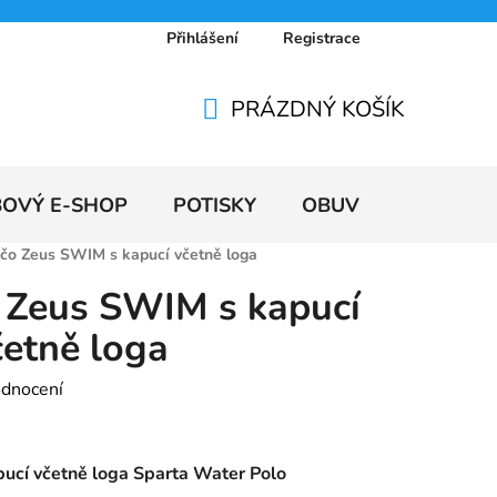
Přihlášení
Registrace
 osobních údajů
Doprava a platby
Ceníky
PRÁZDNÝ KOŠÍK
NÁKUPNÍ
KOŠÍK
BOVÝ E-SHOP
POTISKY
OBUV
VÝPRODE
čo Zeus SWIM s kapucí včetně loga
 Zeus SWIM s kapucí
četně loga
odnocení
ucí včetně loga Sparta Water Polo