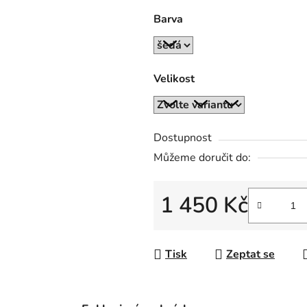
0,0
Barva
z
5
hvězdiček.
Velikost
Dostupnost
Můžeme doručit do:
1 450 Kč
Měrná cena:
Tisk
Zeptat se