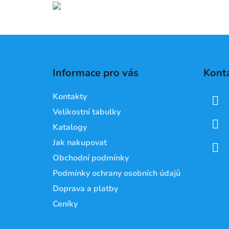
Z
á
Informace pro vás
Kont
p
a
Kontakty
t
Velikostní tabulky
í
Katalogy
Jak nakupovat
Obchodní podmínky
Podmínky ochrany osobních údajů
Doprava a platby
Ceníky