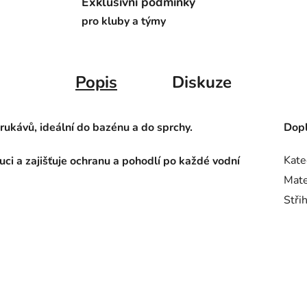
Exklusivní podmínky
pro kluby a týmy
Popis
Diskuze
ukávů, ideální do bazénu a do sprchy.
Dopl
Kate
i a zajišťuje ochranu a pohodlí po každé vodní
Mate
Stři