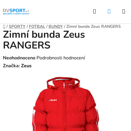
Přejít
Hledat
NÁKUP
na
KOŠÍK
obsah
Domů
/
SPORTY
/
FOTBAL
/
BUNDY
/
Zimní bunda Zeus RANGERS
Zimní bunda Zeus
RANGERS
Průměrné
Neohodnoceno
Podrobnosti hodnocení
hodnocení
Značka:
Zeus
produktu
je
0,0
z
5
hvězdiček.