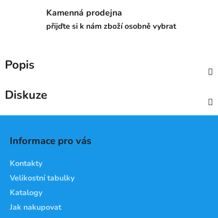
Kamenná prodejna
přijďte si k nám zboží osobně vybrat
Popis
Diskuze
Z
á
Informace pro vás
p
a
Kontakty
t
Velikostní tabulky
í
Katalogy
Jak nakupovat