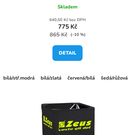
Skladem
640,50 Kč bez DPH
775 Kč
865 Kč
(–10 %)
DETAIL
bílá/stř.modrá
bílá/zlatá
červená/bílá
šedá/růžová