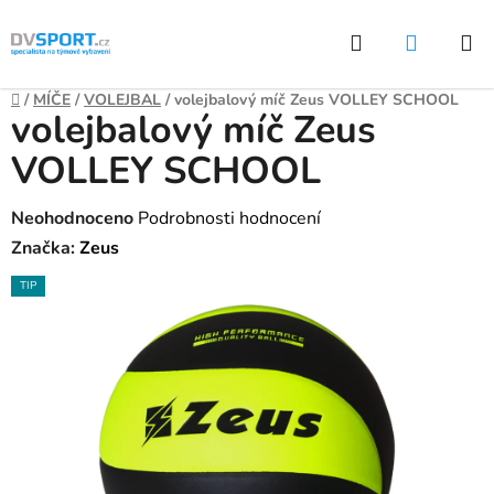
Přejít
Hledat
NÁKUP
na
KOŠÍK
obsah
Domů
/
MÍČE
/
VOLEJBAL
/
volejbalový míč Zeus VOLLEY SCHOOL
volejbalový míč Zeus
VOLLEY SCHOOL
Průměrné
Neohodnoceno
Podrobnosti hodnocení
hodnocení
Značka:
Zeus
produktu
TIP
je
0,0
z
5
hvězdiček.