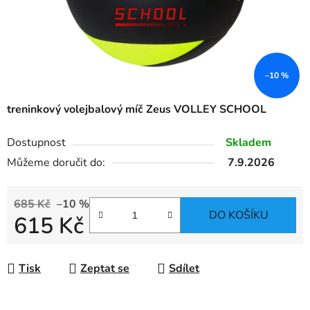
–10 %
treninkový volejbalový míč Zeus VOLLEY SCHOOL
Dostupnost
Skladem
Můžeme doručit do:
7.9.2026
685 Kč
–10 %
DO KOŠÍKU
615 Kč
Měrná cena:
Tisk
Zeptat se
Sdílet