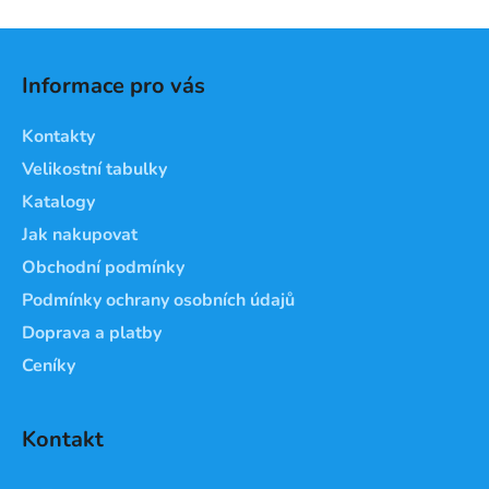
Z
á
Informace pro vás
p
a
Kontakty
t
Velikostní tabulky
í
Katalogy
Jak nakupovat
Obchodní podmínky
Podmínky ochrany osobních údajů
Doprava a platby
Ceníky
Kontakt