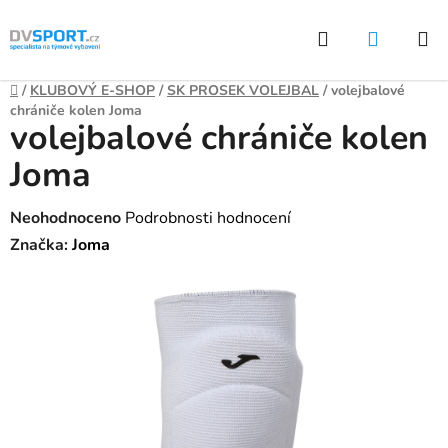
Přejít
Hledat
NÁKUP
na
KOŠÍK
obsah
Domů
/
KLUBOVÝ E-SHOP
/
SK PROSEK VOLEJBAL
/
volejbalové
chrániče kolen Joma
volejbalové chrániče kolen
Joma
Průměrné
Neohodnoceno
Podrobnosti hodnocení
hodnocení
Značka:
Joma
produktu
je
0,0
z
5
hvězdiček.