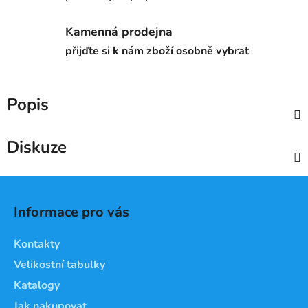
Kamenná prodejna
přijďte si k nám zboží osobně vybrat
Popis
Diskuze
Z
á
Informace pro vás
p
a
Kontakty
t
Velikostní tabulky
í
Katalogy
Jak nakupovat