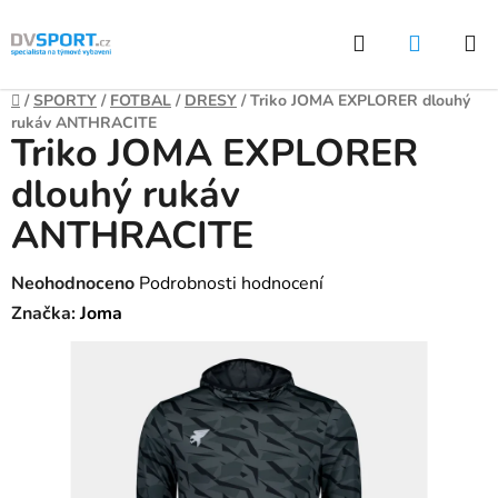
Přejít
Hledat
NÁKUP
na
KOŠÍK
obsah
Domů
/
SPORTY
/
FOTBAL
/
DRESY
/
Triko JOMA EXPLORER dlouhý
rukáv ANTHRACITE
Triko JOMA EXPLORER
dlouhý rukáv
ANTHRACITE
Průměrné
Neohodnoceno
Podrobnosti hodnocení
hodnocení
Značka:
Joma
produktu
je
0,0
z
5
hvězdiček.