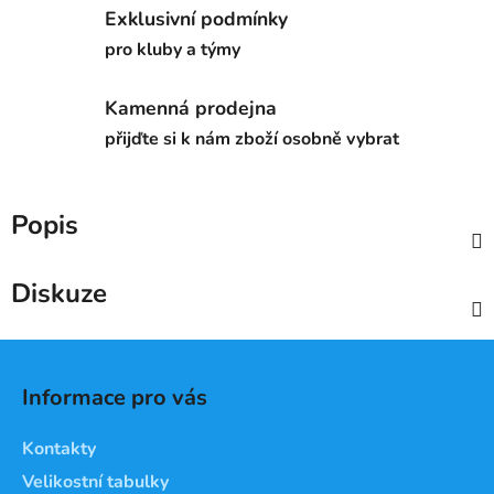
Exklusivní podmínky
pro kluby a týmy
Kamenná prodejna
přijďte si k nám zboží osobně vybrat
Popis
Diskuze
Z
á
Informace pro vás
p
a
Kontakty
t
Velikostní tabulky