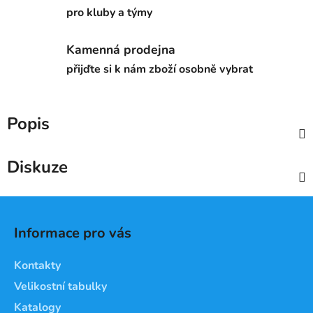
pro kluby a týmy
Kamenná prodejna
přijďte si k nám zboží osobně vybrat
Popis
Diskuze
Z
á
Informace pro vás
p
a
Kontakty
t
Velikostní tabulky
í
Katalogy