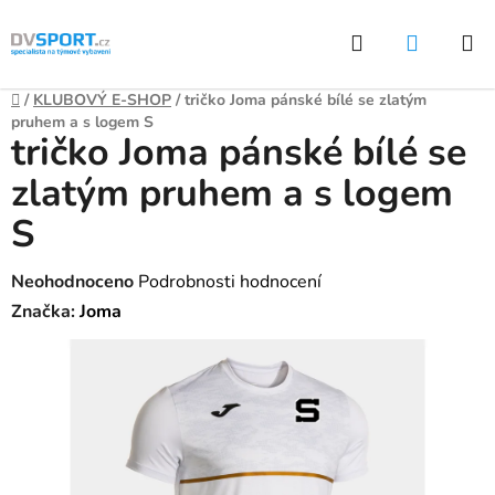
Přejít
Hledat
NÁKUP
na
KOŠÍK
obsah
Domů
/
KLUBOVÝ E-SHOP
/
tričko Joma pánské bílé se zlatým
pruhem a s logem S
tričko Joma pánské bílé se
zlatým pruhem a s logem
S
Průměrné
Neohodnoceno
Podrobnosti hodnocení
hodnocení
Značka:
Joma
produktu
je
0,0
z
5
hvězdiček.