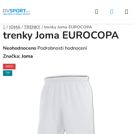
Přejít
Hledat
NÁKUP
na
KOŠÍK
obsah
Domů
/
JOMA
/
TRENKY
/
trenky Joma EUROCOPA
trenky Joma EUROCOPA
Průměrné
Neohodnoceno
Podrobnosti hodnocení
hodnocení
Značka:
Joma
produktu
AKCE
je
TIP
0,0
z
5
hvězdiček.