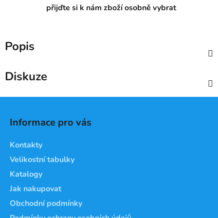
přijďte si k nám zboží osobně vybrat
Popis
Diskuze
Z
á
Informace pro vás
p
a
Kontakty
t
Velikostní tabulky
í
Katalogy
Jak nakupovat
Obchodní podmínky
Podmínky ochrany osobních údajů