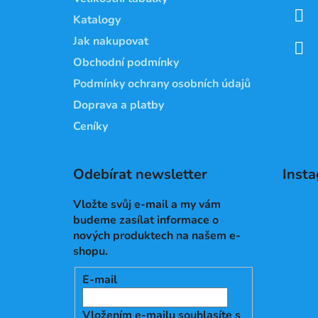
í
Katalogy
Jak nakupovat
Obchodní podmínky
Podmínky ochrany osobních údajů
Doprava a platby
Ceníky
Odebírat newsletter
Inst
Vložte svůj e-mail a my vám
budeme zasílat informace o
nových produktech na našem e-
shopu.
E-mail
Vložením e-mailu souhlasíte s