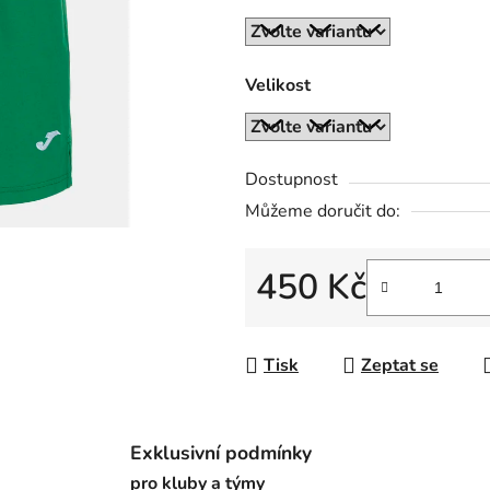
z
5
hvězdiček.
Velikost
Dostupnost
Můžeme doručit do:
450 Kč
Měrná cena:
Tisk
Zeptat se
Exklusivní podmínky
pro kluby a týmy