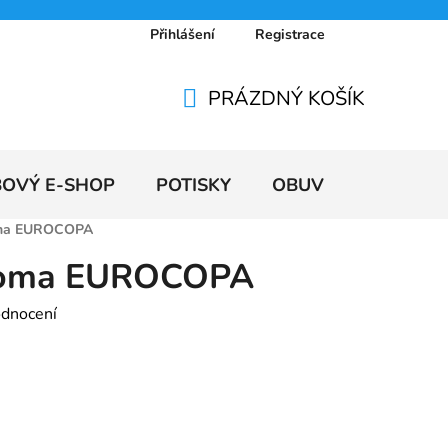
Přihlášení
Registrace
 osobních údajů
Doprava a platby
Ceníky
PRÁZDNÝ KOŠÍK
NÁKUPNÍ
KOŠÍK
BOVÝ E-SHOP
POTISKY
OBUV
VÝPRODE
oma EUROCOPA
 Joma EUROCOPA
odnocení