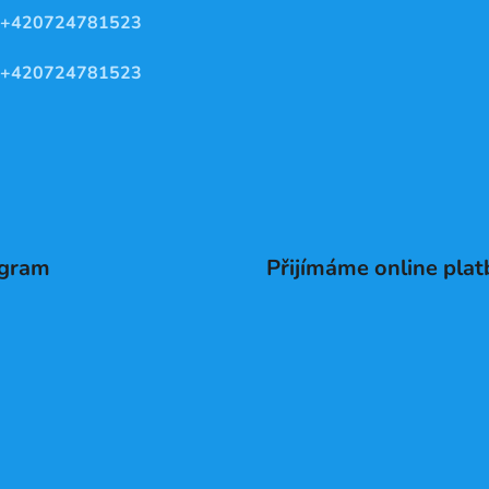
+420724781523
+420724781523
agram
Přijímáme online plat