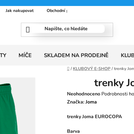
Jak nakupovat
Obchodní podmínky
Podmínky ochrany
TY
MÍČE
SKLADEM NA PRODEJNĚ
KLU
Domů
/
KLUBOVÝ E-SHOP
/
trenky J
trenky
Průměrné
Neohodnoceno
Podrobnosti h
hodnocení
Značka:
Joma
produktu
trenky Joma EUROCOPA
je
0,0
Barva