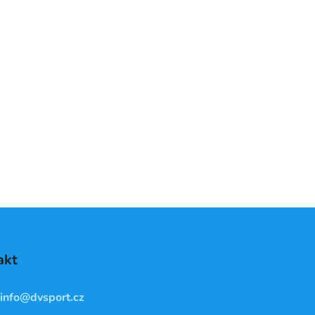
akt
info
@
dvsport.cz