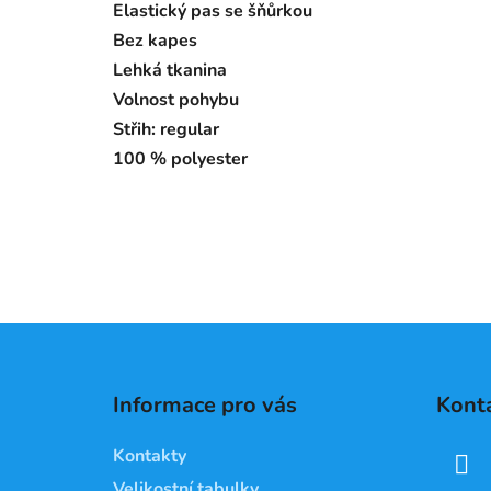
Elastický pas se šňůrkou
Bez kapes
Lehká tkanina
Volnost pohybu
Střih: regular
100 % polyester
Z
á
Informace pro vás
Kont
p
a
Kontakty
t
Velikostní tabulky