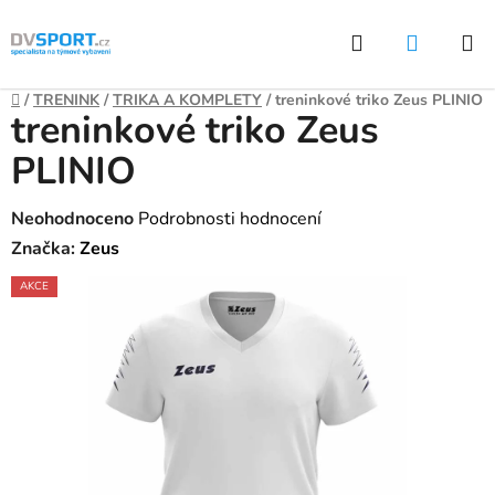
Přejít
Hledat
NÁKUP
na
KOŠÍK
obsah
Domů
/
TRENINK
/
TRIKA A KOMPLETY
/
treninkové triko Zeus PLINIO
treninkové triko Zeus
PLINIO
Průměrné
Neohodnoceno
Podrobnosti hodnocení
hodnocení
Značka:
Zeus
produktu
AKCE
je
0,0
z
5
hvězdiček.