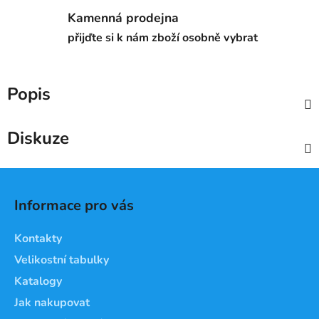
Kamenná prodejna
přijďte si k nám zboží osobně vybrat
Popis
Diskuze
Z
á
Informace pro vás
p
a
Kontakty
t
Velikostní tabulky
í
Katalogy
Jak nakupovat