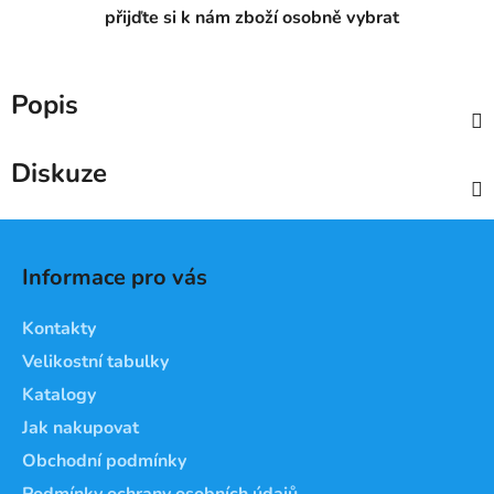
přijďte si k nám zboží osobně vybrat
Popis
Diskuze
Z
á
Informace pro vás
p
a
Kontakty
t
Velikostní tabulky
í
Katalogy
Jak nakupovat
Obchodní podmínky
Podmínky ochrany osobních údajů