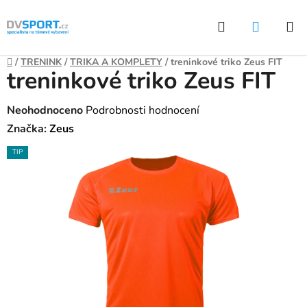
Přejít
Hledat
NÁKUP
na
KOŠÍK
obsah
Domů
/
TRENINK
/
TRIKA A KOMPLETY
/
treninkové triko Zeus FIT
treninkové triko Zeus FIT
Průměrné
Neohodnoceno
Podrobnosti hodnocení
hodnocení
Značka:
Zeus
produktu
TIP
je
0,0
z
5
hvězdiček.