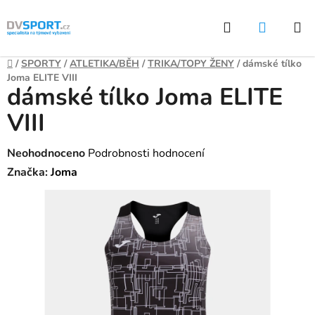
Přejít
Hledat
NÁKUP
na
KOŠÍK
obsah
Domů
/
SPORTY
/
ATLETIKA/BĚH
/
TRIKA/TOPY ŽENY
/
dámské tílko
Joma ELITE VIII
dámské tílko Joma ELITE
VIII
Průměrné
Neohodnoceno
Podrobnosti hodnocení
hodnocení
Značka:
Joma
produktu
je
0,0
z
5
hvězdiček.