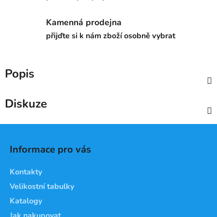
Kamenná prodejna
přijďte si k nám zboží osobně vybrat
Popis
Diskuze
Z
á
Informace pro vás
p
a
Kontakty
t
Velikostní tabulky
í
Katalogy
Jak nakupovat