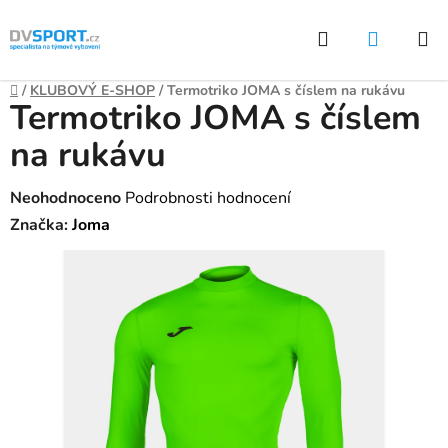
Přejít
Hledat
NÁKUP
na
KOŠÍK
obsah
Domů
/
KLUBOVÝ E-SHOP
/
Termotriko JOMA s číslem na rukávu
Termotriko JOMA s číslem
na rukávu
Průměrné
Neohodnoceno
Podrobnosti hodnocení
hodnocení
Značka:
Joma
produktu
je
0,0
z
5
hvězdiček.