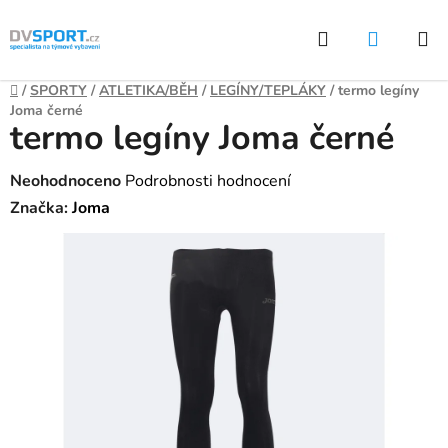
Přejít
Hledat
NÁKUP
na
KOŠÍK
obsah
Domů
/
SPORTY
/
ATLETIKA/BĚH
/
LEGÍNY/TEPLÁKY
/
termo legíny
Joma černé
termo legíny Joma černé
Průměrné
Neohodnoceno
Podrobnosti hodnocení
hodnocení
Značka:
Joma
produktu
je
0,0
z
5
hvězdiček.