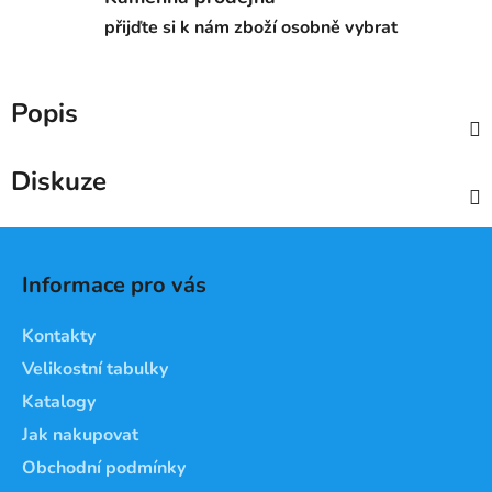
přijďte si k nám zboží osobně vybrat
Popis
Diskuze
Z
á
Informace pro vás
p
a
Kontakty
t
Velikostní tabulky
í
Katalogy
Jak nakupovat
Obchodní podmínky