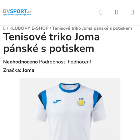
Přejít
Hledat
NÁKUP
na
KOŠÍK
obsah
Domů
/
KLUBOVÝ E-SHOP
/
Tenisové triko Joma pánské s potiskem
Tenisové triko Joma
pánské s potiskem
Průměrné
Neohodnoceno
Podrobnosti hodnocení
hodnocení
Značka:
Joma
produktu
je
0,0
z
5
hvězdiček.