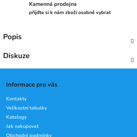
Kamenná prodejna
přijďte si k nám zboží osobně vybrat
Popis
Diskuze
Z
á
Informace pro vás
p
a
Kontakty
t
Velikostní tabulky
í
Katalogy
Jak nakupovat
Obchodní podmínky