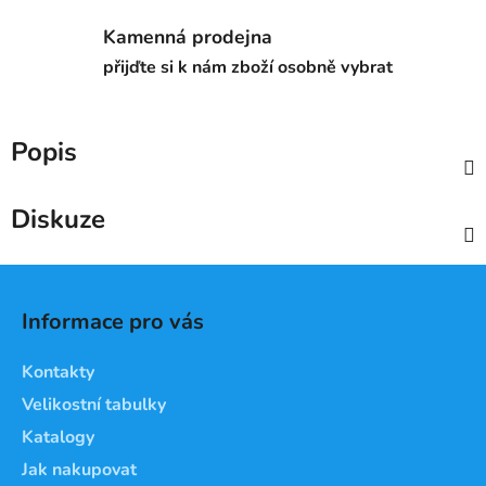
Kamenná prodejna
přijďte si k nám zboží osobně vybrat
Popis
Diskuze
Z
á
Informace pro vás
p
a
Kontakty
t
Velikostní tabulky
í
Katalogy
Jak nakupovat