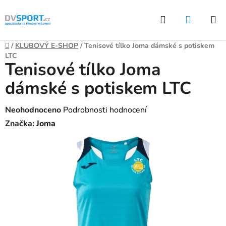
Přejít
Hledat
NÁKUP
na
KOŠÍK
obsah
Domů
/
KLUBOVÝ E-SHOP
/
Tenisové tílko Joma dámské s potiskem
LTC
Tenisové tílko Joma
dámské s potiskem LTC
Průměrné
Neohodnoceno
Podrobnosti hodnocení
hodnocení
Značka:
Joma
produktu
je
0,0
z
5
hvězdiček.