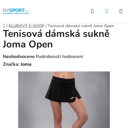
Přejít
Hledat
NÁKUP
na
KOŠÍK
obsah
Domů
/
KLUBOVÝ E-SHOP
/
Tenisová dámská sukně Joma Open
Tenisová dámská sukně
Joma Open
Průměrné
Neohodnoceno
Podrobnosti hodnocení
hodnocení
Značka:
Joma
produktu
je
0,0
z
5
hvězdiček.