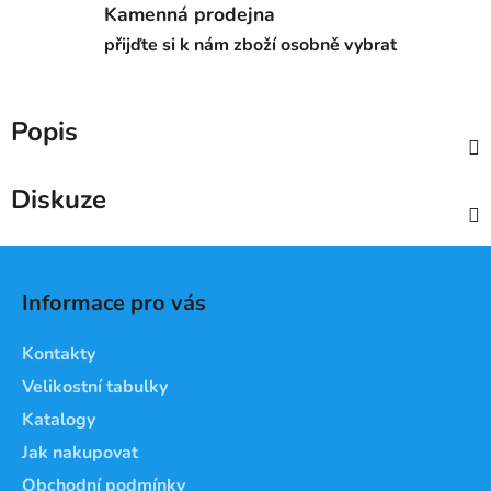
Kamenná prodejna
přijďte si k nám zboží osobně vybrat
Popis
Diskuze
Z
á
Informace pro vás
p
a
Kontakty
t
Velikostní tabulky
í
Katalogy
Jak nakupovat
Obchodní podmínky