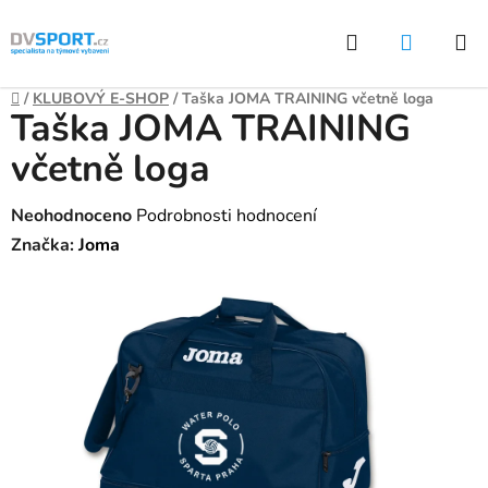
Přejít
Hledat
NÁKUP
na
KOŠÍK
obsah
Domů
/
KLUBOVÝ E-SHOP
/
Taška JOMA TRAINING včetně loga
Taška JOMA TRAINING
včetně loga
Průměrné
Neohodnoceno
Podrobnosti hodnocení
hodnocení
Značka:
Joma
produktu
je
0,0
z
5
hvězdiček.