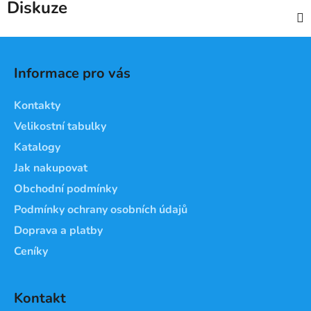
Diskuze
Z
á
Informace pro vás
p
a
Kontakty
t
Velikostní tabulky
í
Katalogy
Jak nakupovat
Obchodní podmínky
Podmínky ochrany osobních údajů
Doprava a platby
Ceníky
Kontakt