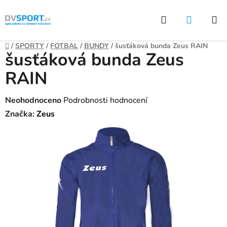
Přejít
Hledat
NÁKUP
na
KOŠÍK
obsah
Domů
/
SPORTY
/
FOTBAL
/
BUNDY
/
šusťáková bunda Zeus RAIN
šusťáková bunda Zeus
RAIN
Průměrné
Neohodnoceno
Podrobnosti hodnocení
hodnocení
Značka:
Zeus
produktu
je
0,0
z
5
hvězdiček.