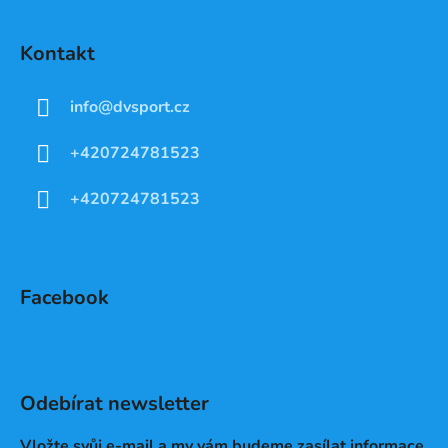
Kontakt
info
@
dvsport.cz
+420724781523
+420724781523
Facebook
Odebírat newsletter
Vložte svůj e-mail a my vám budeme zasílat informace