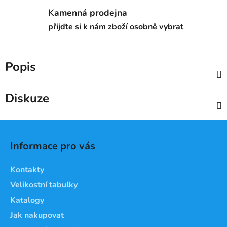
Kamenná prodejna
přijďte si k nám zboží osobně vybrat
Popis
Diskuze
Z
á
Informace pro vás
p
a
Kontakty
t
Velikostní tabulky
í
Katalogy
Jak nakupovat