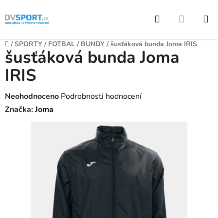
Přejít
Hledat
NÁKUP
na
KOŠÍK
obsah
Domů
/
SPORTY
/
FOTBAL
/
BUNDY
/
šusťáková bunda Joma IRIS
šusťáková bunda Joma
IRIS
Průměrné
Neohodnoceno
Podrobnosti hodnocení
hodnocení
Značka:
Joma
produktu
je
0,0
z
5
hvězdiček.