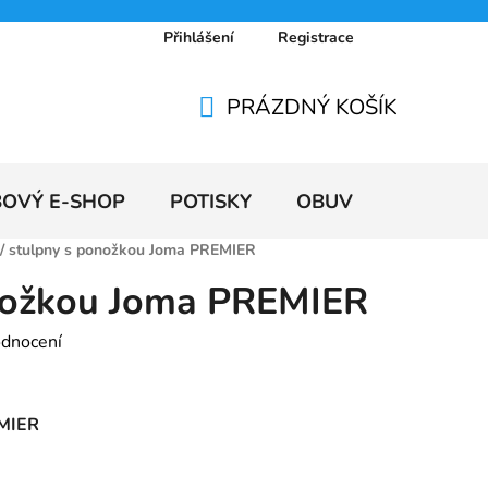
Přihlášení
Registrace
 osobních údajů
Doprava a platby
Ceníky
PRÁZDNÝ KOŠÍK
NÁKUPNÍ
KOŠÍK
BOVÝ E-SHOP
POTISKY
OBUV
VÝPRODE
/
stulpny s ponožkou Joma PREMIER
nožkou Joma PREMIER
odnocení
EMIER