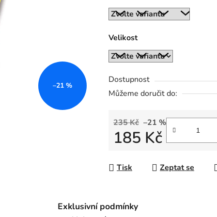
z
5
hvězdiček.
Velikost
Dostupnost
–21 %
Můžeme doručit do:
235 Kč
–21 %
185 Kč
Měrná cena:
Tisk
Zeptat se
Exklusivní podmínky