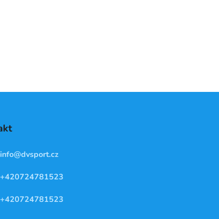
akt
info
@
dvsport.cz
+420724781523
+420724781523