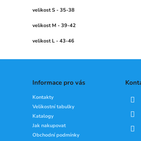
velikost S - 35-38
velikost M - 39-42
velikost L - 43-46
Z
á
Informace pro vás
Kont
p
a
Kontakty
t
Velikostní tabulky
í
Katalogy
Jak nakupovat
Obchodní podmínky