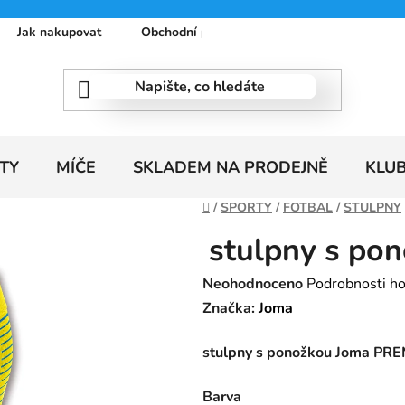
Jak nakupovat
Obchodní podmínky
Podmínky ochrany
TY
MÍČE
SKLADEM NA PRODEJNĚ
KLU
Domů
/
SPORTY
/
FOTBAL
/
STULPNY
stulpny s po
Průměrné
Neohodnoceno
Podrobnosti h
hodnocení
Značka:
Joma
produktu
stulpny s ponožkou Joma PR
je
0,0
Barva