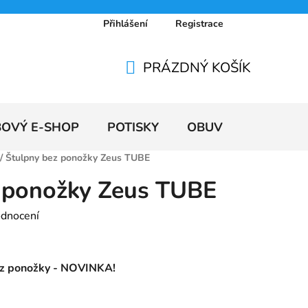
Přihlášení
Registrace
 osobních údajů
Doprava a platby
Ceníky
PRÁZDNÝ KOŠÍK
NÁKUPNÍ
KOŠÍK
BOVÝ E-SHOP
POTISKY
OBUV
VÝPRODE
/
Štulpny bez ponožky Zeus TUBE
 ponožky Zeus TUBE
odnocení
ez ponožky - NOVINKA!