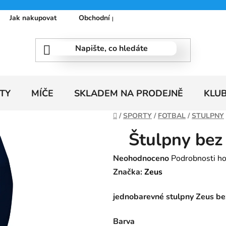
Jak nakupovat
Obchodní podmínky
Podmínky ochrany
TY
MÍČE
SKLADEM NA PRODEJNĚ
KLU
Domů
/
SPORTY
/
FOTBAL
/
STULPNY
Štulpny bez
Průměrné
Neohodnoceno
Podrobnosti h
hodnocení
Značka:
Zeus
produktu
jednobarevné stulpny Zeus b
je
0,0
Barva