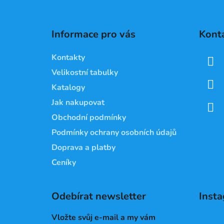
Z
á
Informace pro vás
Kont
p
a
Kontakty
t
Velikostní tabulky
í
Katalogy
Jak nakupovat
Obchodní podmínky
Podmínky ochrany osobních údajů
Doprava a platby
Ceníky
Odebírat newsletter
Inst
Vložte svůj e-mail a my vám