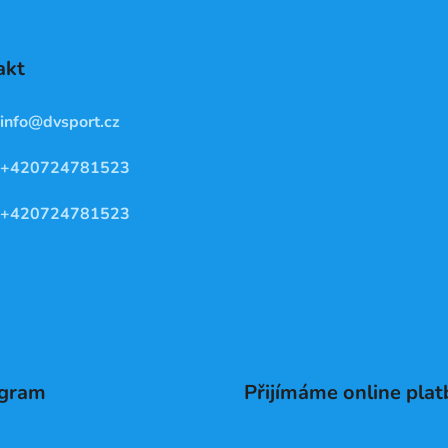
akt
info
@
dvsport.cz
+420724781523
+420724781523
agram
Přijímáme online plat