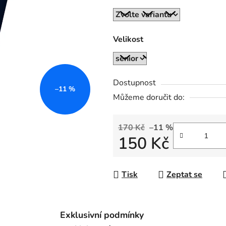
z
5
hvězdiček.
Velikost
Dostupnost
–11 %
Můžeme doručit do:
170 Kč
–11 %
150 Kč
Měrná cena:
Tisk
Zeptat se
Exklusivní podmínky