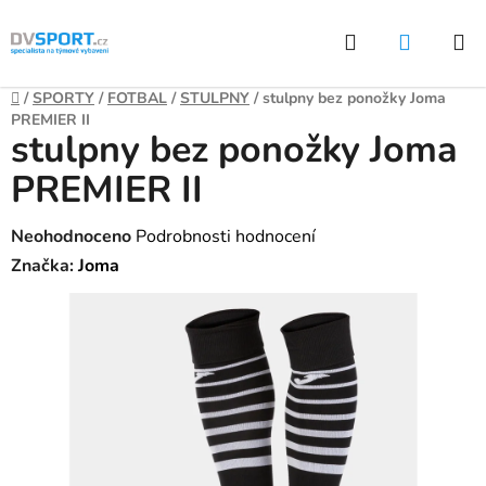
Přejít
Hledat
NÁKUP
na
KOŠÍK
obsah
Domů
/
SPORTY
/
FOTBAL
/
STULPNY
/
stulpny bez ponožky Joma
PREMIER II
stulpny bez ponožky Joma
PREMIER II
Průměrné
Neohodnoceno
Podrobnosti hodnocení
hodnocení
Značka:
Joma
produktu
je
0,0
z
5
hvězdiček.