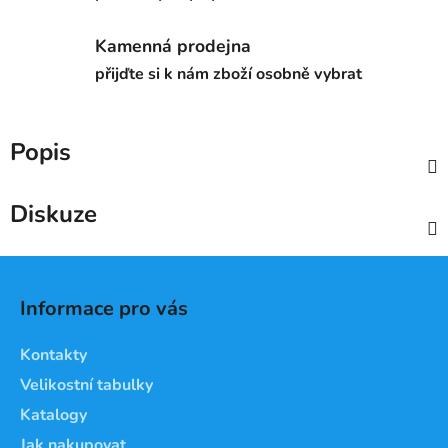
Kamenná prodejna
přijďte si k nám zboží osobně vybrat
Popis
Diskuze
Z
á
Informace pro vás
p
a
Kontakty
t
Velikostní tabulky
í
Katalogy
Jak nakupovat