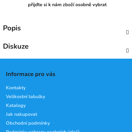
přijďte si k nám zboží osobně vybrat
Popis
Diskuze
Z
á
Informace pro vás
p
a
Kontakty
t
Velikostní tabulky
í
Katalogy
Jak nakupovat
Obchodní podmínky
Podmínky ochrany osobních údajů