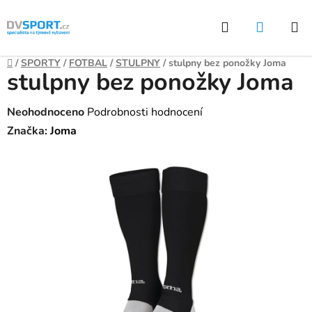
Přejít
Hledat
NÁKUP
na
KOŠÍK
obsah
Domů
/
SPORTY
/
FOTBAL
/
STULPNY
/
stulpny bez ponožky Joma
stulpny bez ponožky Joma
Průměrné
Neohodnoceno
Podrobnosti hodnocení
hodnocení
Značka:
Joma
produktu
je
0,0
z
5
hvězdiček.